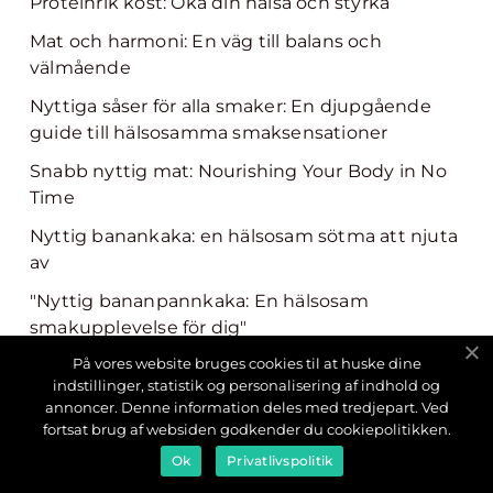
Proteinrik kost: Öka din hälsa och styrka
Mat och harmoni: En väg till balans och
välmående
Nyttiga såser för alla smaker: En djupgående
guide till hälsosamma smaksensationer
Snabb nyttig mat: Nourishing Your Body in No
Time
Nyttig banankaka: en hälsosam sötma att njuta
av
"Nyttig bananpannkaka: En hälsosam
smakupplevelse för dig"
På vores website bruges cookies til at huske dine
Nyttig fika: En grundlig översikt och
indstillinger, statistik og personalisering af indhold og
presentation av hälsosamma alternativ
annoncer. Denne information deles med tredjepart. Ved
fortsat brug af websiden godkender du cookiepolitikken.
Nyttig Pasta: En Grundlig Översikt
Ok
Privatlivspolitik
Nyttig yoghurt: en grundlig översikt