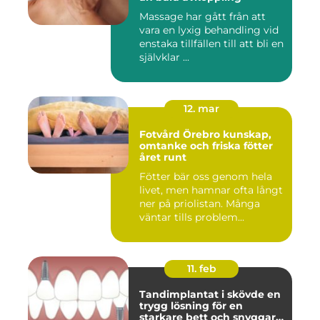
Massage har gått från att
vara en lyxig behandling vid
enstaka tillfällen till att bli en
självklar ...
12. mar
Fotvård Örebro kunskap,
omtanke och friska fötter
året runt
Fötter bär oss genom hela
livet, men hamnar ofta långt
ner på priolistan. Många
väntar tills problem...
11. feb
Tandimplantat i skövde en
trygg lösning för en
starkare bett och snyggare