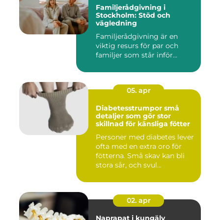
Familjerådgivning i
Stockholm: Stöd och
vägledning
Familjerådgivning är en
viktig resurs för par och
familjer som står inför...
05. apr
Diabetesstrumpor små
detaljer som gör stor
skillnad för känsliga fötter
Personer med diabetes lever
ofta med en extra oro för
fötterna. Små skav kan bli
stora sår, och svul...
02. apr
Naprapat i kungälv