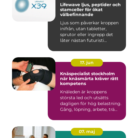
Lifewave ljus, peptider och
stamceller för ökat
välbefinnande
Ljus som påverkar kroppen
inifrån, utan tabletter,
sprutor eller ingrepp det
låter nästan futuristi...
17. jun
Knäspecialist stockholm
när knäsmärta kräver rätt
kompetens
Knäleden är kroppens
största led och utsätts
dagligen för hög belastning.
Gång, löpning, arbete, trä...
07. maj