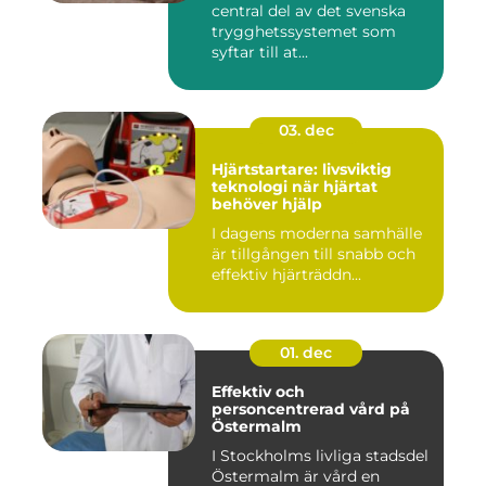
central del av det svenska
trygghetssystemet som
syftar till at...
03. dec
Hjärtstartare: livsviktig
teknologi när hjärtat
behöver hjälp
I dagens moderna samhälle
är tillgången till snabb och
effektiv hjärträddn...
01. dec
Effektiv och
personcentrerad vård på
Östermalm
I Stockholms livliga stadsdel
Östermalm är vård en