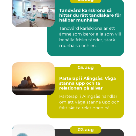
Tandvård karlskrona så
hittar du rätt tandläkare för
hållbar munhälsa
Tandvård karlskrona är ett
ämne som berör alla som vill
behålla friska tänder, stark
munhälsa och en...
05. aug
Parterapi i Alingsås: Våga
stanna upp och ta
relationen på allvar
Parterapi i Alingsås handlar
om att våga stanna upp och
faktiskt ta relationen på ...
02. aug