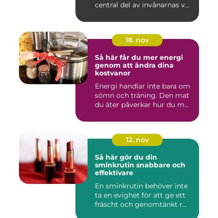
central del av invånarnas v...
18. nov
Så här får du mer energi
genom att ändra dina
kostvanor
Energi handlar inte bara om
sömn och träning. Den mat
du äter påverkar hur du m...
12. nov
Så här gör du din
sminkrutin snabbare och
effektivare
En sminkrutin behöver inte
ta en evighet för att ge ett
fräscht och genomtänkt r...