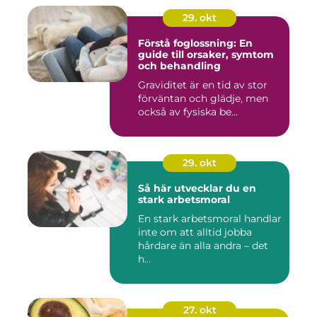
29. okt
Förstå foglossning: En
guide till orsaker, symtom
och behandling
Graviditet är en tid av stor
förväntan och glädje, men
också av fysiska be...
29. okt
Så här utvecklar du en
stark arbetsmoral
En stark arbetsmoral handlar
inte om att alltid jobba
hårdare än alla andra – det
h...
27. okt