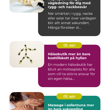
vägledning för dig med
rygg- och nackbesvär
När smärtan i rygg, nacke
eller axlar tar över vardagen
blir allt annat sekundärt.
Många försöker st...
02. apr
Hälsobutik mer än bara
kosttillskott på hyllan
En modern hälsobutik har
blivit en mötesplats för alla
som vill ta större ansvar för
sin egen hälsa....
02. apr
Massage i sollentuna mer
än bara avkoppling