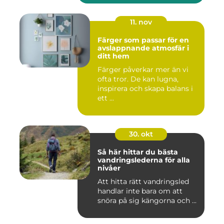
11. nov
Färger som passar för en
avslappnande atmosfär i
ditt hem
Färger påverkar mer än vi
ofta tror. De kan lugna,
inspirera och skapa balans i
ett ...
30. okt
Så här hittar du bästa
vandringslederna för alla
nivåer
Att hitta rätt vandringsled
handlar inte bara om att
snöra på sig kängorna och ...