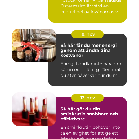
I Stockholms livliga stadsdel
Östermalm är vård en
central del av invånarnas v...
18. nov
Så här får du mer energi
genom att ändra dina
kostvanor
Energi handlar inte bara om
sömn och träning. Den mat
du äter påverkar hur du m...
12. nov
Så här gör du din
sminkrutin snabbare och
effektivare
En sminkrutin behöver inte
ta en evighet för att ge ett