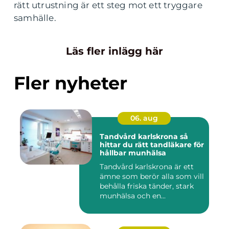
rätt utrustning är ett steg mot ett tryggare
samhälle.
Läs fler inlägg här
Fler nyheter
06. aug
Tandvård karlskrona så
hittar du rätt tandläkare för
hållbar munhälsa
Tandvård karlskrona är ett
ämne som berör alla som vill
behålla friska tänder, stark
munhälsa och en...