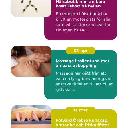
Hälsobutik mer än bara
kosttillskott på hyllan
En modern hälsobutik har
blivit en mötesplats för alla
som vill ta större ansvar för
sin egen hälsa....
02. apr
Massage i sollentuna mer
än bara avkoppling
Massage har gått från att
vara en lyxig behandling vid
enstaka tillfällen till att bli en
självklar ...
12. mar
Fotvård Örebro kunskap,
omtanke och friska fötter