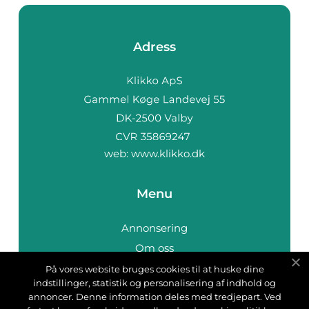
Adress
web:
www.klikko.dk
Menu
Annonsering
Om oss
Cookies
På vores website bruges cookies til at huske dine
indstillinger, statistik og personalisering af indhold og
Kontakta oss
annoncer. Denne information deles med tredjepart. Ved
Sitemap