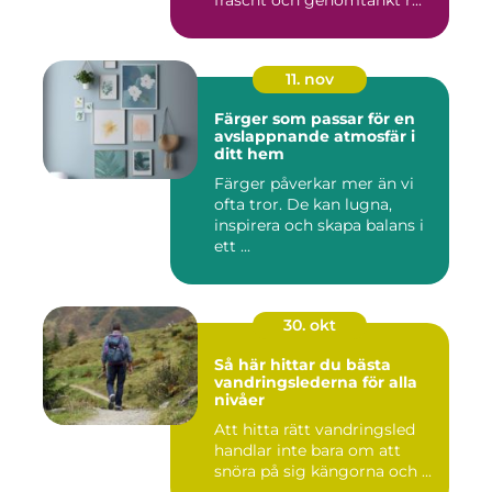
fräscht och genomtänkt r...
11. nov
Färger som passar för en
avslappnande atmosfär i
ditt hem
Färger påverkar mer än vi
ofta tror. De kan lugna,
inspirera och skapa balans i
ett ...
30. okt
Så här hittar du bästa
vandringslederna för alla
nivåer
Att hitta rätt vandringsled
handlar inte bara om att
snöra på sig kängorna och ...