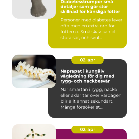
Diabetesstrumpor små
detaljer som gör stor
skillnad för känsliga fötter
Personer med diabetes lever
ofta med en extra oro för
fötterna. Små skav kan bli
stora sår, och svul...
02. apr
Naprapat i kungälv
vägledning för dig med
rygg- och nackbesvär
När smärtan i rygg, nacke
eller axlar tar över vardagen
blir allt annat sekundärt.
Många försöker st...
02. apr