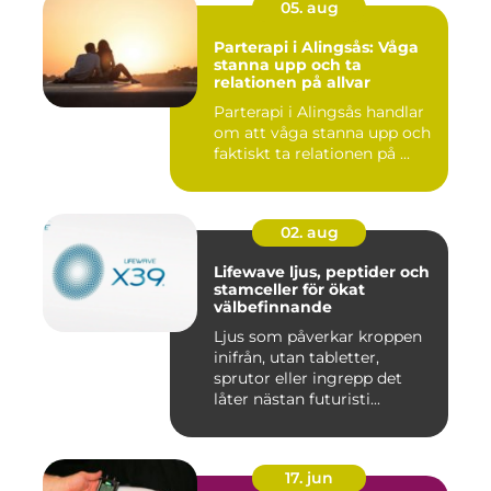
05. aug
Parterapi i Alingsås: Våga
stanna upp och ta
relationen på allvar
Parterapi i Alingsås handlar
om att våga stanna upp och
faktiskt ta relationen på ...
02. aug
Lifewave ljus, peptider och
stamceller för ökat
välbefinnande
Ljus som påverkar kroppen
inifrån, utan tabletter,
sprutor eller ingrepp det
låter nästan futuristi...
17. jun