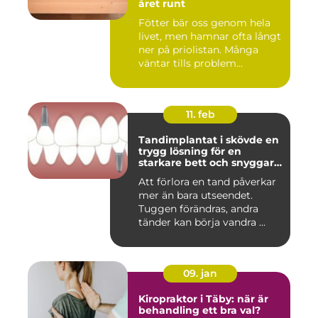
året runt
Fötter bär oss genom hela
livet, men hamnar ofta långt
ner på priolistan. Många
väntar tills problem...
11. feb
Tandimplantat i skövde en
trygg lösning för en
starkare bett och snyggare
leende
Att förlora en tand påverkar
mer än bara utseendet.
Tuggen förändras, andra
tänder kan börja vandra ...
09. jan
Kiropraktor i Täby: när är
behandling ett bra val?