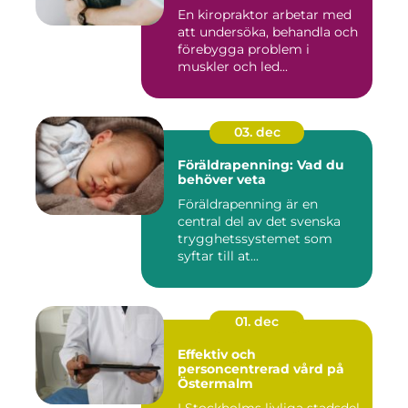
En kiropraktor arbetar med
att undersöka, behandla och
förebygga problem i
muskler och led...
03. dec
Föräldrapenning: Vad du
behöver veta
Föräldrapenning är en
central del av det svenska
trygghetssystemet som
syftar till at...
01. dec
Effektiv och
personcentrerad vård på
Östermalm