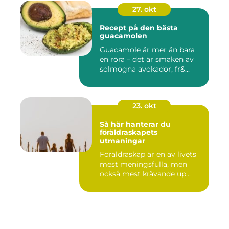
27. okt
Recept på den bästa
guacamolen
Guacamole är mer än bara
en röra – det är smaken av
solmogna avokador, fr&...
23. okt
Så här hanterar du
föräldraskapets
utmaningar
Föräldraskap är en av livets
mest meningsfulla, men
också mest krävande up...