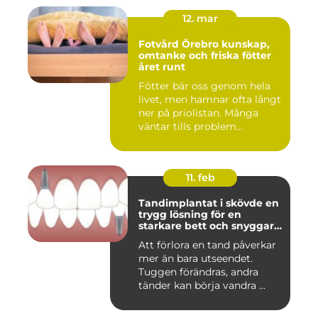
12. mar
Fotvård Örebro kunskap,
omtanke och friska fötter
året runt
Fötter bär oss genom hela
livet, men hamnar ofta långt
ner på priolistan. Många
väntar tills problem...
11. feb
Tandimplantat i skövde en
trygg lösning för en
starkare bett och snyggare
leende
Att förlora en tand påverkar
mer än bara utseendet.
Tuggen förändras, andra
tänder kan börja vandra ...