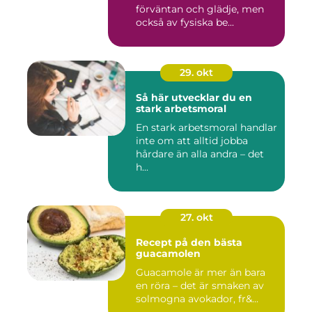
förväntan och glädje, men
också av fysiska be...
29. okt
Så här utvecklar du en
stark arbetsmoral
En stark arbetsmoral handlar
inte om att alltid jobba
hårdare än alla andra – det
h...
27. okt
Recept på den bästa
guacamolen
Guacamole är mer än bara
en röra – det är smaken av
solmogna avokador, fr&...