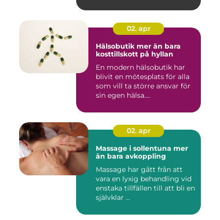
02. apr
Hälsobutik mer än bara
kosttillskott på hyllan
En modern hälsobutik har
blivit en mötesplats för alla
som vill ta större ansvar för
sin egen hälsa....
02. apr
Massage i sollentuna mer
än bara avkoppling
Massage har gått från att
vara en lyxig behandling vid
enstaka tillfällen till att bli en
självklar ...