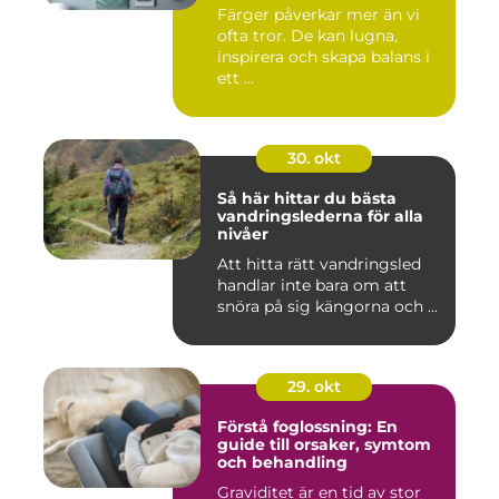
Färger påverkar mer än vi
ofta tror. De kan lugna,
inspirera och skapa balans i
ett ...
30. okt
Så här hittar du bästa
vandringslederna för alla
nivåer
Att hitta rätt vandringsled
handlar inte bara om att
snöra på sig kängorna och ...
29. okt
Förstå foglossning: En
guide till orsaker, symtom
och behandling
Graviditet är en tid av stor