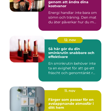
genom att ändra dina
kostvanor
Energi handlar inte bara om
sömn och träning. Den mat
du äter påverkar hur du m...
12. nov
Så här gör du din
sminkrutin snabbare och
effektivare
En sminkrutin behöver inte
ta en evighet för att ge ett
fräscht och genomtänkt r...
11. nov
Färger som passar för en
avslappnande atmosfär i
ditt hem