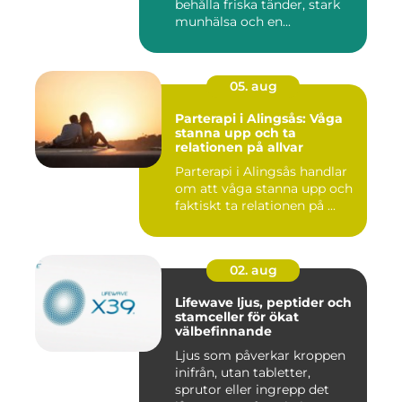
behålla friska tänder, stark
munhälsa och en...
05. aug
Parterapi i Alingsås: Våga
stanna upp och ta
relationen på allvar
Parterapi i Alingsås handlar
om att våga stanna upp och
faktiskt ta relationen på ...
02. aug
Lifewave ljus, peptider och
stamceller för ökat
välbefinnande
Ljus som påverkar kroppen
inifrån, utan tabletter,
sprutor eller ingrepp det