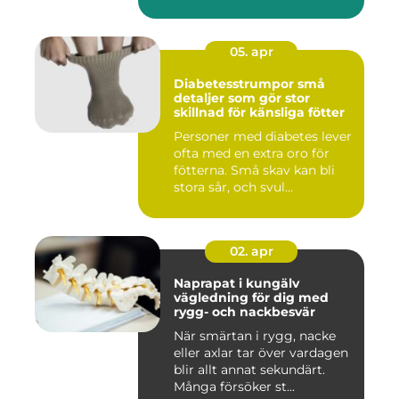
05. apr
Diabetesstrumpor små
detaljer som gör stor
skillnad för känsliga fötter
Personer med diabetes lever
ofta med en extra oro för
fötterna. Små skav kan bli
stora sår, och svul...
02. apr
Naprapat i kungälv
vägledning för dig med
rygg- och nackbesvär
När smärtan i rygg, nacke
eller axlar tar över vardagen
blir allt annat sekundärt.
Många försöker st...