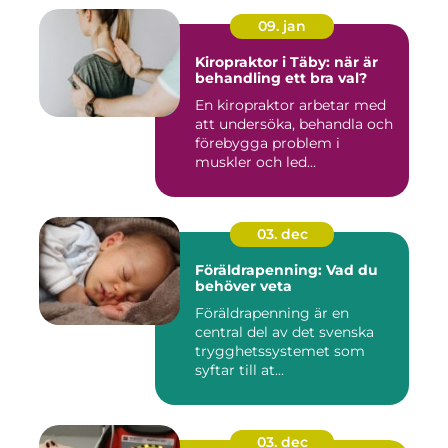
09. jan
Kiropraktor i Täby: när är
behandling ett bra val?
En kiropraktor arbetar med
att undersöka, behandla och
förebygga problem i
muskler och led...
03. dec
Föräldrapenning: Vad du
behöver veta
Föräldrapenning är en
central del av det svenska
trygghetssystemet som
syftar till at...
03. dec