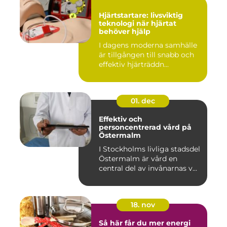
Hjärtstartare: livsviktig
teknologi när hjärtat
behöver hjälp
I dagens moderna samhälle
är tillgången till snabb och
effektiv hjärträddn...
01. dec
Effektiv och
personcentrerad vård på
Östermalm
I Stockholms livliga stadsdel
Östermalm är vård en
central del av invånarnas v...
18. nov
Så här får du mer energi