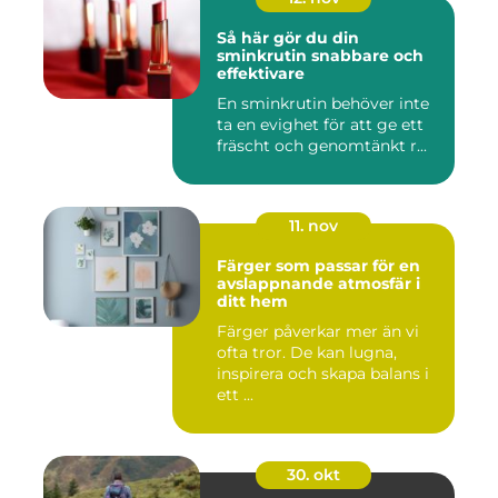
Så här gör du din
sminkrutin snabbare och
effektivare
En sminkrutin behöver inte
ta en evighet för att ge ett
fräscht och genomtänkt r...
11. nov
Färger som passar för en
avslappnande atmosfär i
ditt hem
Färger påverkar mer än vi
ofta tror. De kan lugna,
inspirera och skapa balans i
ett ...
30. okt