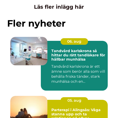
Läs fler inlägg här
Fler nyheter
06. aug
Tandvård karlskrona så
hittar du rätt tandläkare för
hållbar munhälsa
Tandvård karlskrona är ett
ämne som berör alla som vill
behålla friska tänder, stark
munhälsa och en...
05. aug
Parterapi i Alingsås: Våga
stanna upp och ta