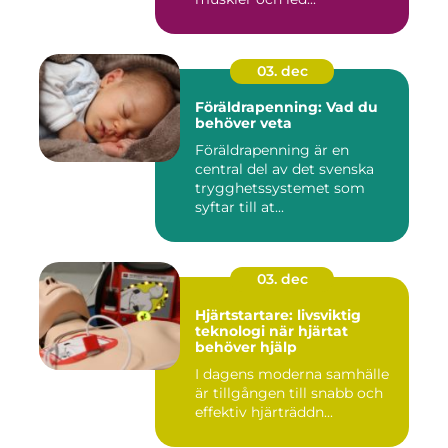
03. dec
Föräldrapenning: Vad du
behöver veta
Föräldrapenning är en
central del av det svenska
trygghetssystemet som
syftar till at...
03. dec
Hjärtstartare: livsviktig
teknologi när hjärtat
behöver hjälp
I dagens moderna samhälle
är tillgången till snabb och
effektiv hjärträddn...