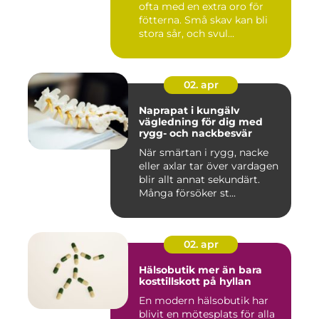
ofta med en extra oro för
fötterna. Små skav kan bli
stora sår, och svul...
02. apr
Naprapat i kungälv
vägledning för dig med
rygg- och nackbesvär
När smärtan i rygg, nacke
eller axlar tar över vardagen
blir allt annat sekundärt.
Många försöker st...
02. apr
Hälsobutik mer än bara
kosttillskott på hyllan
En modern hälsobutik har
blivit en mötesplats för alla