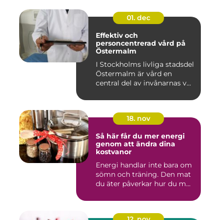
01. dec
Effektiv och
personcentrerad vård på
Östermalm
I Stockholms livliga stadsdel
Östermalm är vård en
central del av invånarnas v...
18. nov
Så här får du mer energi
genom att ändra dina
kostvanor
Energi handlar inte bara om
sömn och träning. Den mat
du äter påverkar hur du m...
12. nov