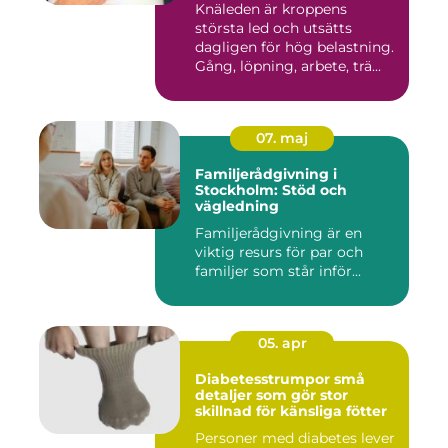
Knäleden är kroppens
största led och utsätts
dagligen för hög belastning.
Gång, löpning, arbete, trä...
07. maj
Familjerådgivning i
Stockholm: Stöd och
vägledning
Familjerådgivning är en
viktig resurs för par och
familjer som står inför...
05. apr
Diabetesstrumpor små
detaljer som gör stor
skillnad för känsliga fötter
Personer med diabetes lever