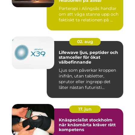
relationen på allvar
Parterapi i Alingsås handlar
om att våga stanna upp och
faktiskt ta relationen på ...
02. aug
Lifewave ljus, peptider och
stamceller för ökat
välbefinnande
Ljus som påverkar kroppen
inifrån, utan tabletter,
sprutor eller ingrepp det
låter nästan futuristi...
17. jun
Knäspecialist stockholm
när knäsmärta kräver rätt
kompetens