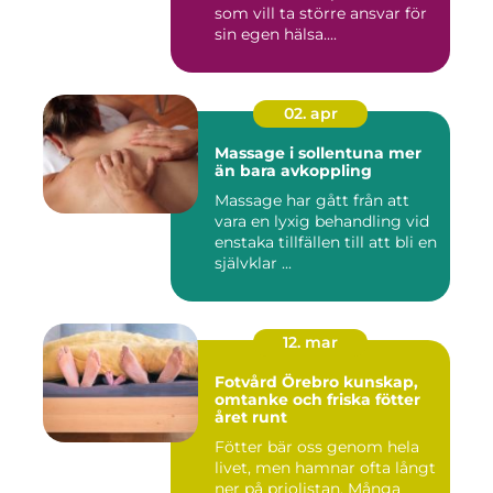
som vill ta större ansvar för
sin egen hälsa....
02. apr
Massage i sollentuna mer
än bara avkoppling
Massage har gått från att
vara en lyxig behandling vid
enstaka tillfällen till att bli en
självklar ...
12. mar
Fotvård Örebro kunskap,
omtanke och friska fötter
året runt
Fötter bär oss genom hela
livet, men hamnar ofta långt
ner på priolistan. Många