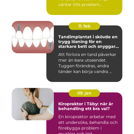
väntar tills problem...
11. feb
Tandimplantat i skövde en
trygg lösning för en
starkare bett och snyggare
leende
Att förlora en tand påverkar
mer än bara utseendet.
Tuggen förändras, andra
tänder kan börja vandra ...
09. jan
Kiropraktor i Täby: när är
behandling ett bra val?
En kiropraktor arbetar med
att undersöka, behandla och
förebygga problem i
muskler och led...