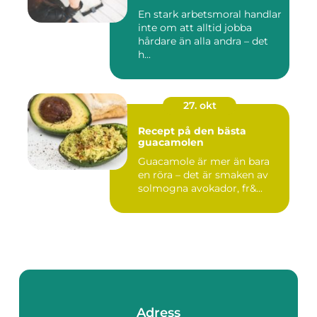
En stark arbetsmoral handlar
inte om att alltid jobba
hårdare än alla andra – det
h...
27. okt
Recept på den bästa
guacamolen
Guacamole är mer än bara
en röra – det är smaken av
solmogna avokador, fr&...
Adress