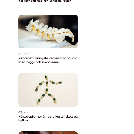
gör stor skillnad för känsliga fötter
02. apr
Naprapat i kungälv vägledning för dig
med rygg- och nackbesvär
02. apr
Hälsobutik mer än bara kosttillskott på
hyllan