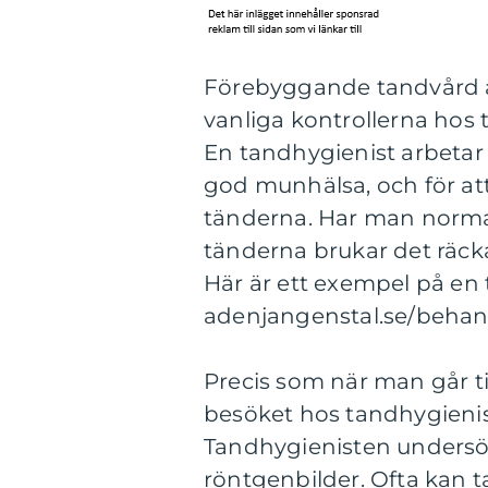
Förebyggande tandvård ä
vanliga kontrollerna hos
En tandhygienist arbetar f
god munhälsa, och för at
tänderna. Har man norma
tänderna brukar det räcka
Här är ett exempel på en 
adenjangenstal.se/behan
Precis som när man går t
besöket hos tandhygienis
Tandhygienisten undersök
röntgenbilder. Ofta kan 