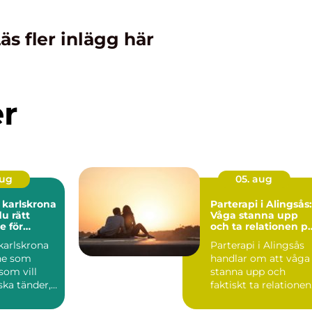
äs fler inlägg här
er
aug
05. aug
 karlskrona
Parterapi i Alingsås:
du rätt
Våga stanna upp
e för
och ta relationen p
munhälsa
allvar
karlskrona
Parterapi i Alingsås
ne som
handlar om att våga
 som vill
stanna upp och
iska tänder,
faktiskt ta relationen
hälsa och
på ...