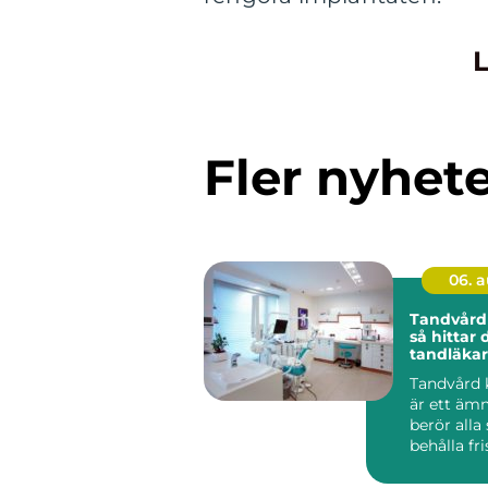
L
Fler nyhet
06. 
Tandvård
så hittar 
tandläkar
hållbar 
Tandvård 
är ett äm
berör alla
behålla fr
stark mun
en...