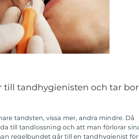
 till tandhygienisten och tar bor
senare tandsten, vissa mer, andra mindre. Då
da till tandlossning och att man förlorar sin
man regelbundet går till en tandhygienist för