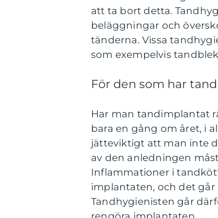
att ta bort detta. Tandhyg
beläggningar och översko
tänderna. Vissa tandhygie
som exempelvis tandble
För den som har tand
Har man tandimplantat räc
bara en gång om året, i all
jätteviktigt att man inte
av den anledningen mås
Inflammationer i tandkött
implantaten, och det går
Tandhygienisten går därf
rengöra implantaten.