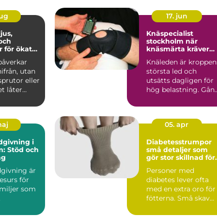
aug
17. jun
Knäspecialist
och
stockholm när
r för ökat
knäsmärta kräver
nande
rätt kompetens
påverkar
Knäleden är kroppen
ifrån, utan
största led och
sprutor eller
utsätts dagligen för
hög belastning. Gån
risti...
löpning, arbete, trä...
maj
05. apr
dgivning i
Diabetesstrumpor
: Stöd och
små detaljer som
ng
gör stor skillnad för
känsliga fötter
dgivning är
Personer med
resurs för
diabetes lever ofta
amiljer som
med en extra oro för
.
fötterna. Små skav
kan bli stora sår, och
svul...