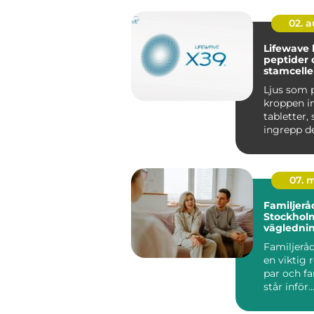
02. 
Lifewave ljus,
peptider 
stamcelle
välbefin
Ljus som 
kroppen in
tabletter, 
ingrepp det låter
nästan futu
07. 
Familjerå
Stockholm
vägledni
Familjerå
en viktig 
par och f
står inför..