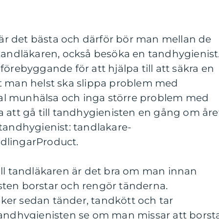
r det bästa och därför bör man mellan de
 tandläkaren, också besöka en tandhygienist
örebyggande för att hjälpa till att säkra en
t man helst ska slippa problem med
l munhälsa och inga större problem med
 att gå till tandhygienisten en gång om åre
tandhygienist:
tandlakare-
dlingarProduct
.
ill tandläkaren är det bra om man innan
ten borstar och rengör tänderna.
er sedan tänder, tandkött och tar
tandhygienisten se om man missar att borst