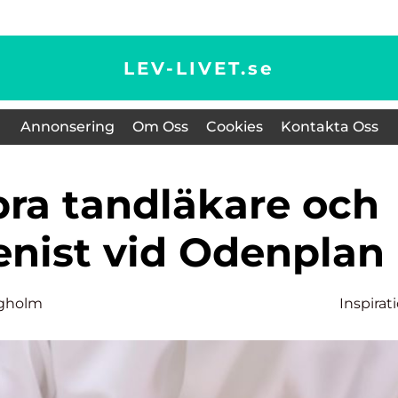
LEV-LIVET.
se
Annonsering
Om Oss
Cookies
Kontakta Oss
enist vid Odenplan
rgholm
Inspirat