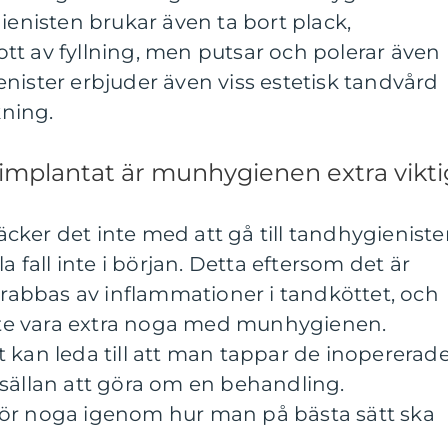
ienisten brukar även ta bort plack,
tt av fyllning, men putsar och polerar även
nister erbjuder även viss estetisk tandvård
kning.
implantat är munhygienen extra vikti
ker det inte med att gå till tandhygienist
a fall inte i början. Detta eftersom det är
 drabbas av inflammationer i tandköttet, och
te vara extra noga med munhygienen.
 kan leda till att man tappar de inopererad
 sällan att göra om en behandling.
ör noga igenom hur man på bästa sätt ska