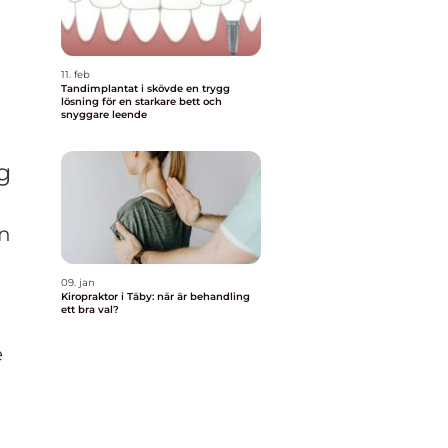
11. feb
Tandimplantat i skövde en trygg
lösning för en starkare bett och
snyggare leende
g
en
09. jan
Kiropraktor i Täby: när är behandling
ett bra val?
e