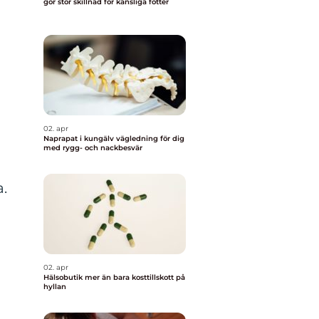
gör stor skillnad för känsliga fötter
02. apr
Naprapat i kungälv vägledning för dig
med rygg- och nackbesvär
.
02. apr
Hälsobutik mer än bara kosttillskott på
hyllan