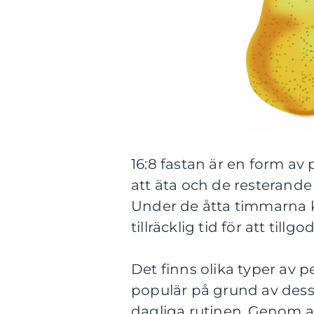
16:8 fastan är en form av
att äta och de resterande
Under de åtta timmarna ka
tillräcklig tid för att ti
Det finns olika typer av pe
populär på grund av dess f
dagliga rutinen. Genom att