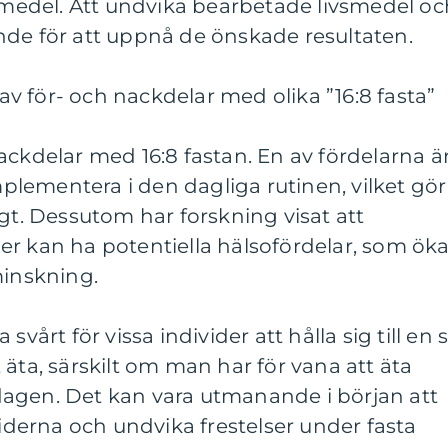
vsmedel. Att undvika bearbetade livsmedel oc
nde för att uppnå de önskade resultaten.
 för- och nackdelar med olika ”16:8 fasta”
ackdelar med 16:8 fastan. En av fördelarna ä
implementera i den dagliga rutinen, vilket gör
igt. Dessutom har forskning visat att
er kan ha potentiella hälsofördelar, som ök
minskning.
svårt för vissa individer att hålla sig till en 
 äta, särskilt om man har för vana att äta
agen. Det kan vara utmanande i början att
tiderna och undvika frestelser under fasta