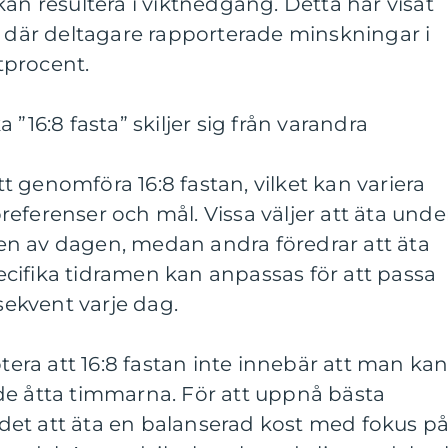
kan resultera i viktnedgång. Detta har visat
r där deltagare rapporterade minskningar i
tprocent.
 ”16:8 fasta” skiljer sig från varandra
att genomföra 16:8 fastan, vilket kan variera
eferenser och mål. Vissa väljer att äta unde
n av dagen, medan andra föredrar att äta
cifika tidramen kan anpassas för att passa
nsekvent varje dag.
otera att 16:8 fastan inte innebär att man ka
de åtta timmarna. För att uppnå bästa
et att äta en balanserad kost med fokus p