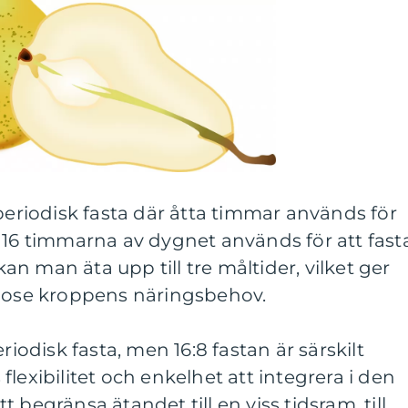
 periodisk fasta där åtta timmar används för
 16 timmarna av dygnet används för att fasta
n man äta upp till tre måltider, vilket ger
llgodose kroppens näringsbehov.
riodisk fasta, men 16:8 fastan är särskilt
lexibilitet och enkelhet att integrera i den
 begränsa ätandet till en viss tidsram, till