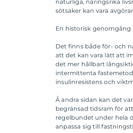
naturliga, näringsrika li
sötsaker kan vara avgöra
En historisk genomgång av
Det finns både för- och n
att det kan vara lätt att 
det mer hållbart långsikt
intermittenta fastemetod
insulinresistens och vikt
Å andra sidan kan det vara 
begränsad tidsram för att
regelbundet under hela d
anpassa sig till fastnings