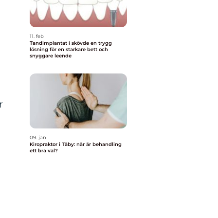
11. feb
Tandimplantat i skövde en trygg
lösning för en starkare bett och
snyggare leende
r
09. jan
Kiropraktor i Täby: när är behandling
ett bra val?
n
å