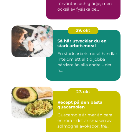
förväntan och glädje, men
också av fysiska be...
29. okt
Så här utvecklar du en
stark arbetsmoral
En stark arbetsmoral handlar
inte om att alltid jobba
hårdare än alla andra – det
h...
27. okt
Recept på den bästa
guacamolen
Guacamole är mer än bara
en röra – det är smaken av
solmogna avokador, fr&...