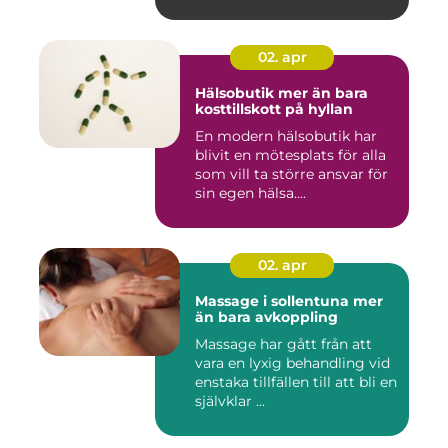
02. apr
Hälsobutik mer än bara
kosttillskott på hyllan
En modern hälsobutik har
blivit en mötesplats för alla
som vill ta större ansvar för
sin egen hälsa....
02. apr
Massage i sollentuna mer
än bara avkoppling
Massage har gått från att
vara en lyxig behandling vid
enstaka tillfällen till att bli en
självklar ...