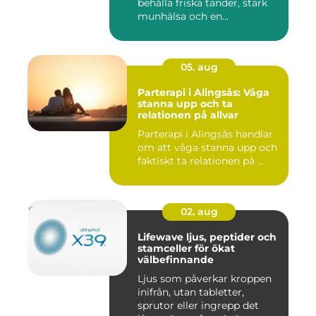
behålla friska tänder, stark
munhälsa och en...
05. aug
Parterapi i Alingsås: Våga
stanna upp och ta
relationen på allvar
Parterapi i Alingsås handlar
om att våga stanna upp och
faktiskt ta relationen på ...
02. aug
Lifewave ljus, peptider och
stamceller för ökat
välbefinnande
Ljus som påverkar kroppen
inifrån, utan tabletter,
sprutor eller ingrepp det