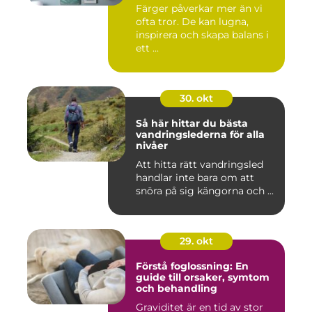
Färger påverkar mer än vi
ofta tror. De kan lugna,
inspirera och skapa balans i
ett ...
30. okt
Så här hittar du bästa
vandringslederna för alla
nivåer
Att hitta rätt vandringsled
handlar inte bara om att
snöra på sig kängorna och ...
29. okt
Förstå foglossning: En
guide till orsaker, symtom
och behandling
Graviditet är en tid av stor