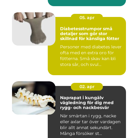
05. apr
Diabetesstrumpor små
detaljer som gör stor
skillnad för känsliga fötter
Personer med diabetes lever
ofta med en extra oro för
fötterna. Små skav kan bli
stora sår, och svul...
02. apr
Naprapat i kungälv
vägledning för dig med
rygg- och nackbesvär
När smärtan i rygg, nacke
eller axlar tar över vardagen
blir allt annat sekundärt.
Många försöker st...