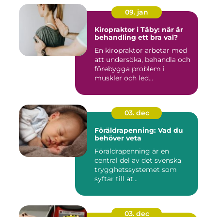
09. jan
Kiropraktor i Täby: när är
behandling ett bra val?
En kiropraktor arbetar med
att undersöka, behandla och
förebygga problem i
muskler och led...
03. dec
Föräldrapenning: Vad du
behöver veta
Föräldrapenning är en
central del av det svenska
trygghetssystemet som
syftar till at...
03. dec