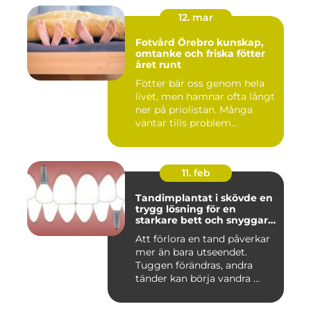
12. mar
Fotvård Örebro kunskap,
omtanke och friska fötter
året runt
Fötter bär oss genom hela
livet, men hamnar ofta långt
ner på priolistan. Många
väntar tills problem...
11. feb
Tandimplantat i skövde en
trygg lösning för en
starkare bett och snyggare
leende
Att förlora en tand påverkar
mer än bara utseendet.
Tuggen förändras, andra
tänder kan börja vandra ...