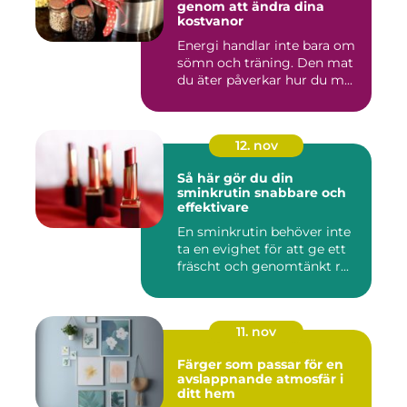
genom att ändra dina
kostvanor
Energi handlar inte bara om
sömn och träning. Den mat
du äter påverkar hur du m...
12. nov
Så här gör du din
sminkrutin snabbare och
effektivare
En sminkrutin behöver inte
ta en evighet för att ge ett
fräscht och genomtänkt r...
11. nov
Färger som passar för en
avslappnande atmosfär i
ditt hem