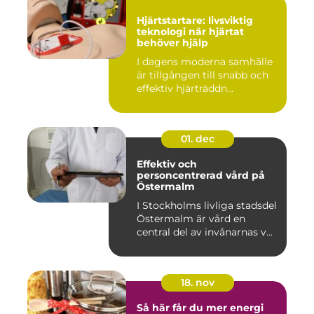
Hjärtstartare: livsviktig
teknologi när hjärtat
behöver hjälp
I dagens moderna samhälle
är tillgången till snabb och
effektiv hjärträddn...
01. dec
Effektiv och
personcentrerad vård på
Östermalm
I Stockholms livliga stadsdel
Östermalm är vård en
central del av invånarnas v...
18. nov
Så här får du mer energi