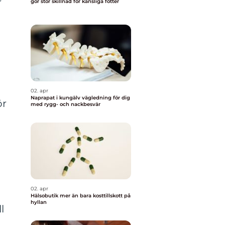
gör stor skillnad för känsliga fötter
02. apr
Naprapat i kungälv vägledning för dig
ör
med rygg- och nackbesvär
02. apr
Hälsobutik mer än bara kosttillskott på
hyllan
l