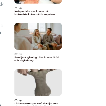
ck
17. jun
Knäspecialist stockholm när
knäsmärta kräver rätt kompetens
ad
i
m
07. maj
Familjerådgivning i Stockholm: Stöd
och vägledning
05. apr
Diabetesstrumpor små detaljer som
e