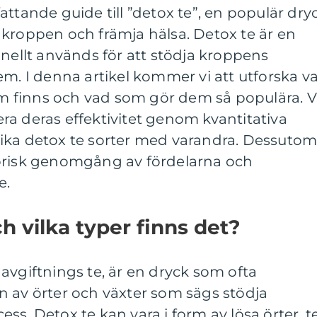
attande guide till ”detox te”, en populär dry
 kroppen och främja hälsa. Detox te är en
onellt används för att stödja kroppens
em. I denna artikel kommer vi att utforska v
som finns och vad som gör dem så populära. V
a deras effektivitet genom kvantitativa
ika detox te sorter med varandra. Dessuto
orisk genomgång av fördelarna och
e.
h vilka typer finns det?
avgiftnings te, är en dryck som ofta
n av örter och växter som sägs stödja
ss. Detox te kan vara i form av lösa örter, t