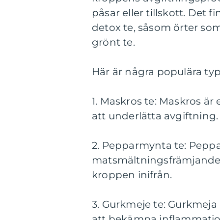
påsar eller tillskott. Det 
detox te, såsom örter s
grönt te.
Här är några populära typ
1. Maskros te: Maskros är 
att underlätta avgiftning.
2. Pepparmynta te: Peppa
matsmältningsfrämjande e
kroppen inifrån.
3. Gurkmeje te: Gurkmeja ä
att bekämpa inflammatio