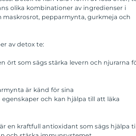
finns olika kombinationer av ingredienser i
om maskrosrot, pepparmynta, gurkmeja och
er av detox te:
en ört som sägs stärka levern och njurarna f
rmynta är känd för sina
genskaper och kan hjälpa till att läka
r en kraftfull antioxidant som sägs hjälpa til
n och stärka immunsystemet.