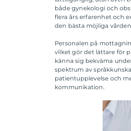
både gynekologi och obst
flera års erfarenhet och ex
den bästa möjliga vården
Personalen på mottagning
vilket gör det lättare för 
känna sig bekväma under
spektrum av språkkunskap
patientupplevelse och me
kommunikation.