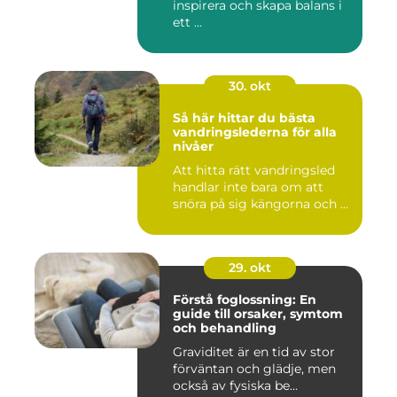
inspirera och skapa balans i
ett ...
30. okt
Så här hittar du bästa
vandringslederna för alla
nivåer
Att hitta rätt vandringsled
handlar inte bara om att
snöra på sig kängorna och ...
29. okt
Förstå foglossning: En
guide till orsaker, symtom
och behandling
Graviditet är en tid av stor
förväntan och glädje, men
också av fysiska be...