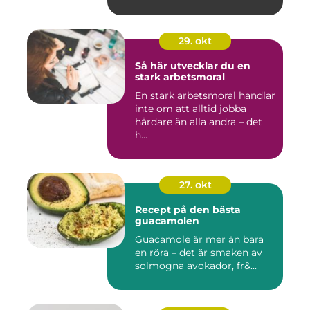
29. okt
Så här utvecklar du en
stark arbetsmoral
En stark arbetsmoral handlar
inte om att alltid jobba
hårdare än alla andra – det
h...
27. okt
Recept på den bästa
guacamolen
Guacamole är mer än bara
en röra – det är smaken av
solmogna avokador, fr&...