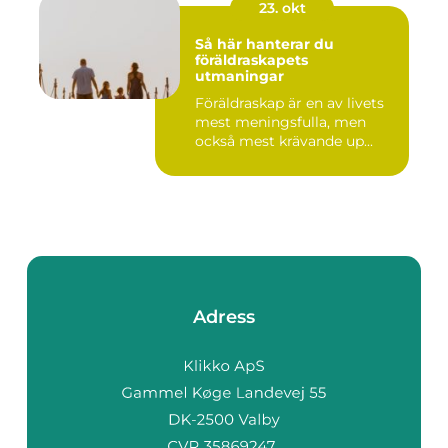
23. okt
Så här hanterar du
föräldraskapets
utmaningar
Föräldraskap är en av livets
mest meningsfulla, men
också mest krävande up...
Adress