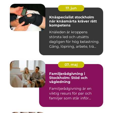
17. jun
Knäspecialist stockholm
när knäsmärta kräver rätt
kompetens
Knäleden är kroppens
största led och utsätts
dagligen för hög belastning.
Gång, löpning, arbete, trä...
07. maj
Familjerådgivning i
Stockholm: Stöd och
vägledning
Familjerådgivning är en
viktig resurs för par och
familjer som står inför...