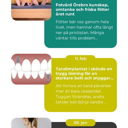
Fotvård Örebro kunskap,
omtanke och friska fötter
året runt
Fötter bär oss genom hela
livet, men hamnar ofta långt
ner på priolistan. Många
väntar tills problem...
11. feb
Tandimplantat i skövde en
trygg lösning för en
starkare bett och snyggare
leende
Att förlora en tand påverkar
mer än bara utseendet.
Tuggen förändras, andra
tänder kan börja vandra ...
09. jan