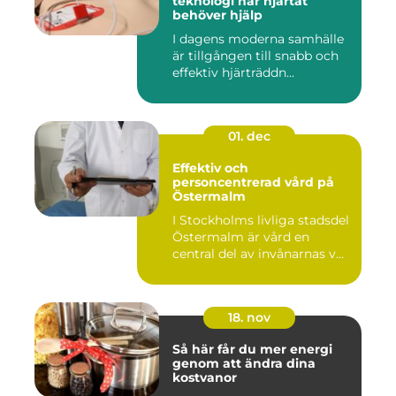
teknologi när hjärtat
behöver hjälp
I dagens moderna samhälle
är tillgången till snabb och
effektiv hjärträddn...
01. dec
Effektiv och
personcentrerad vård på
Östermalm
I Stockholms livliga stadsdel
Östermalm är vård en
central del av invånarnas v...
18. nov
Så här får du mer energi
genom att ändra dina
kostvanor