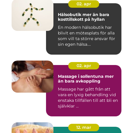
02. apr
Hälsobutik mer än bara
kosttillskott på hyllan
En modern hälsobutik har
blivit en mötesplats för alla
som vill ta större ansvar för
sin egen hälsa....
02. apr
Massage i sollentuna mer
än bara avkoppling
Massage har gått från att
vara en lyxig behandling vid
enstaka tillfällen till att bli en
självklar ...
12. mar