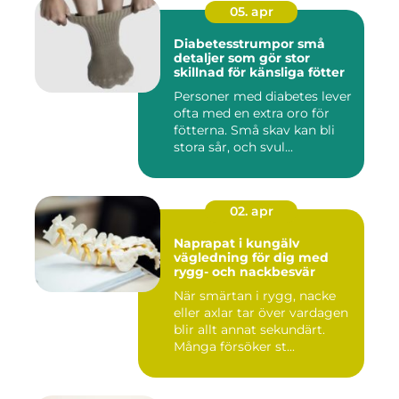
05. apr
Diabetesstrumpor små
detaljer som gör stor
skillnad för känsliga fötter
Personer med diabetes lever
ofta med en extra oro för
fötterna. Små skav kan bli
stora sår, och svul...
02. apr
Naprapat i kungälv
vägledning för dig med
rygg- och nackbesvär
När smärtan i rygg, nacke
eller axlar tar över vardagen
blir allt annat sekundärt.
Många försöker st...