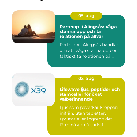
05. aug
Parterapi i Alingsås: Våga
stanna upp och ta
relationen på allvar
Parterapi i Alingsås handlar
om att våga stanna upp och
faktiskt ta relationen på ...
02. aug
Lifewave ljus, peptider och
stamceller för ökat
välbefinnande
Ljus som påverkar kroppen
inifrån, utan tabletter,
sprutor eller ingrepp det
låter nästan futuristi...