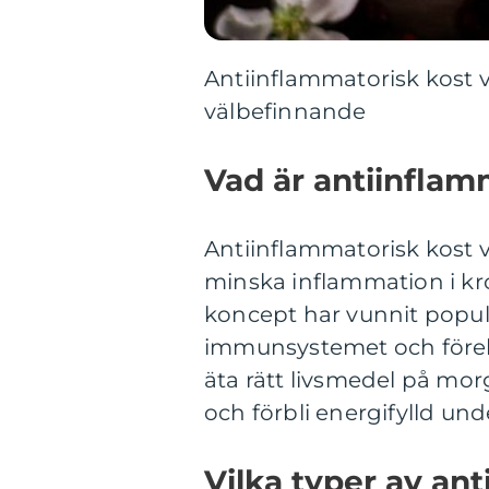
Antiinflammatorisk kost vi
välbefinnande
Vad är antiinflam
Antiinflammatorisk kost v
minska inflammation i kr
koncept har vunnit popula
immunsystemet och före
äta rätt livsmedel på mo
och förbli energifylld un
Vilka typer av ant