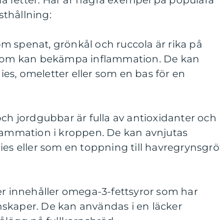
 fetter. Här är några exempel på populära
thållning:
m spenat, grönkål och ruccola är rika på
r som kan bekämpa inflammation. De kan
es, omeletter eller som en bas för en
och jordgubbar är fulla av antioxidanter och
flammation i kroppen. De kan avnjutas
ies eller som en toppning till havregrynsgrö
er innehåller omega-3-fettsyror som har
skaper. De kan användas i en läcker