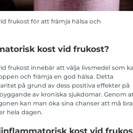
d frukost för att främja hälsa och
matorisk kost vid frukost?
id frukost innebär att välja livsmedel som k
oppen och främja en god hälsa. Detta
ritet på grund av dess positiva effekter på
byggande av kroniska sjukdomar. Genom a
rgonen kan man öka sina chanser att må bra
der hela dagen.
iinflammatorisk kost vid frukos