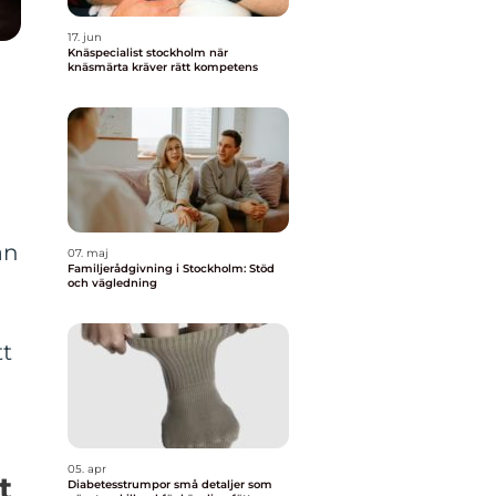
17. jun
Knäspecialist stockholm när
knäsmärta kräver rätt kompetens
an
07. maj
Familjerådgivning i Stockholm: Stöd
och vägledning
tt
05. apr
t
Diabetesstrumpor små detaljer som