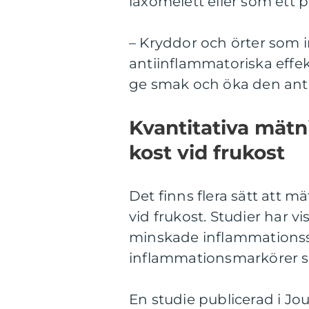
laxomelett eller som ett 
– Kryddor och örter som 
antiinflammatoriska effekte
ge smak och öka den anti
Kvantitativa mät
kost vid frukost
Det finns flera sätt att m
vid frukost. Studier har vi
minskade inflammationss
inflammationsmarkörer s
En studie publicerad i Jou