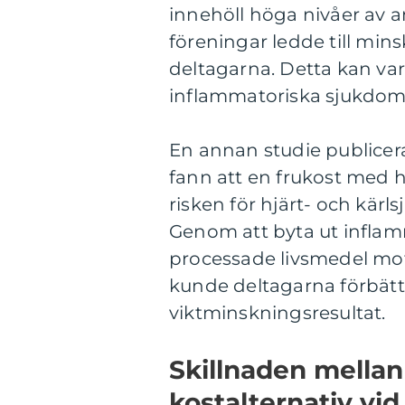
innehöll höga nivåer av 
föreningar ledde till mi
deltagarna. Detta kan var
inflammatoriska sjukdomar
En annan studie publicera
fann att en frukost med 
risken för hjärt- och kärl
Genom att byta ut inflam
processade livsmedel mot 
kunde deltagarna förbättr
viktminskningsresultat.
Skillnaden mellan
kostalternativ vid