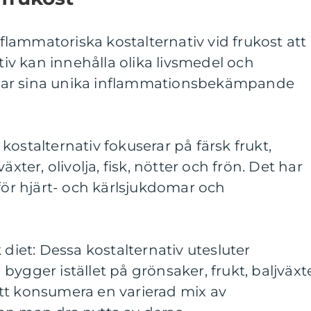
inflammatoriska kostalternativ vid frukost att
ativ kan innehålla olika livsmedel och
har sina unika inflammationsbekämpande
ostalternativ fokuserar på färsk frukt,
äxter, olivolja, fisk, nötter och frön. Det har
 för hjärt- och kärlsjukdomar och
 diet: Dessa kostalternativ utesluter
ygger istället på grönsaker, frukt, baljväxte
tt konsumera en varierad mix av