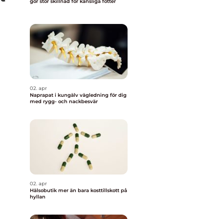
gör stor skillnad för känsliga fötter
02. apr
Naprapat i kungälv vägledning för dig
med rygg- och nackbesvär
02. apr
Hälsobutik mer än bara kosttillskott på
hyllan