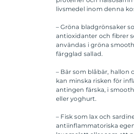
proteiner och hälsosamma
livsmedel inom denna kos
– Gröna bladgrönsaker so
antioxidanter och fibre
användas i gröna smoothi
färgglad sallad.
– Bär som blåbär, hallon 
kan minska risken för in
antingen färska, i smooth
eller yoghurt.
– Fisk som lax och sardin
antiinflammatoriska egen