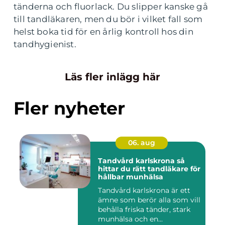
tänderna och fluorlack. Du slipper kanske gå
till tandläkaren, men du bör i vilket fall som
helst boka tid för en årlig kontroll hos din
tandhygienist.
Läs fler inlägg här
Fler nyheter
06. aug
Tandvård karlskrona så
hittar du rätt tandläkare för
hållbar munhälsa
Tandvård karlskrona är ett
ämne som berör alla som vill
behålla friska tänder, stark
munhälsa och en...