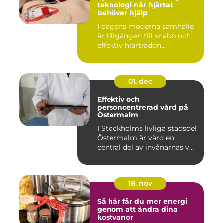
teknologi när hjärtat
behöver hjälp
I dagens moderna samhälle
är tillgången till snabb och
effektiv hjärträddn...
01. dec
Effektiv och
personcentrerad vård på
Östermalm
I Stockholms livliga stadsdel
Östermalm är vård en
central del av invånarnas v...
18. nov
Så här får du mer energi
genom att ändra dina
kostvanor