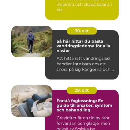
inspirera och skapa balans i
ett ...
30. okt
Så här hittar du bästa
vandringslederna för alla
nivåer
Att hitta rätt vandringsled
handlar inte bara om att
snöra på sig kängorna och ...
29. okt
Förstå foglossning: En
guide till orsaker, symtom
och behandling
Graviditet är en tid av stor
förväntan och glädje, men
också av fysiska be...