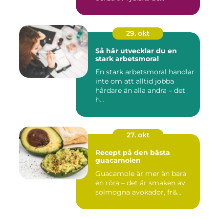
29. okt
Så här utvecklar du en
stark arbetsmoral
En stark arbetsmoral handlar
inte om att alltid jobba
hårdare än alla andra – det
h...
27. okt
Recept på den bästa
guacamolen
Guacamole är mer än bara
en röra – det är smaken av
solmogna avokador, fr&...