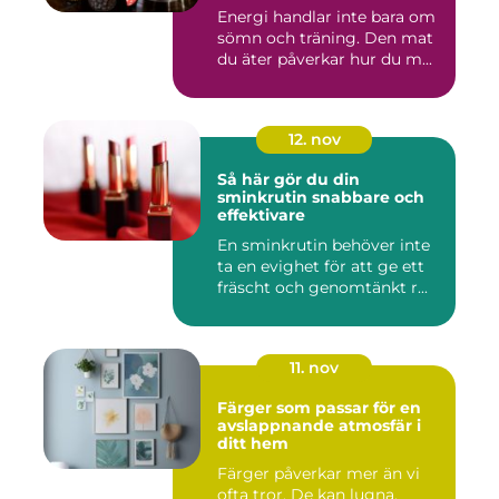
Energi handlar inte bara om
sömn och träning. Den mat
du äter påverkar hur du m...
12. nov
Så här gör du din
sminkrutin snabbare och
effektivare
En sminkrutin behöver inte
ta en evighet för att ge ett
fräscht och genomtänkt r...
11. nov
Färger som passar för en
avslappnande atmosfär i
ditt hem
Färger påverkar mer än vi
ofta tror. De kan lugna,