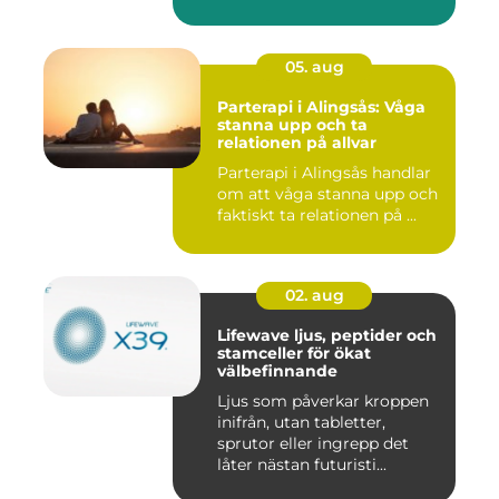
05. aug
Parterapi i Alingsås: Våga
stanna upp och ta
relationen på allvar
Parterapi i Alingsås handlar
om att våga stanna upp och
faktiskt ta relationen på ...
02. aug
Lifewave ljus, peptider och
stamceller för ökat
välbefinnande
Ljus som påverkar kroppen
inifrån, utan tabletter,
sprutor eller ingrepp det
låter nästan futuristi...