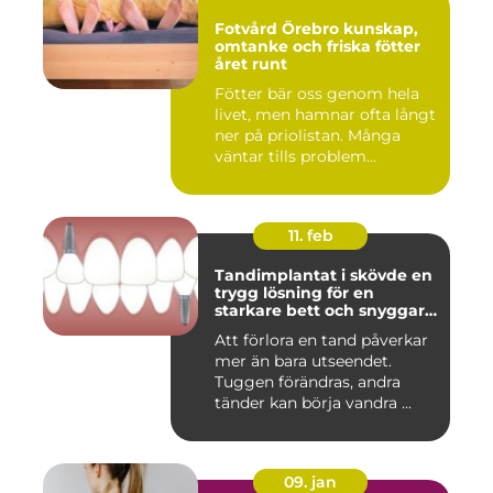
Fotvård Örebro kunskap,
omtanke och friska fötter
året runt
Fötter bär oss genom hela
livet, men hamnar ofta långt
ner på priolistan. Många
väntar tills problem...
11. feb
Tandimplantat i skövde en
trygg lösning för en
starkare bett och snyggare
leende
Att förlora en tand påverkar
mer än bara utseendet.
Tuggen förändras, andra
tänder kan börja vandra ...
09. jan