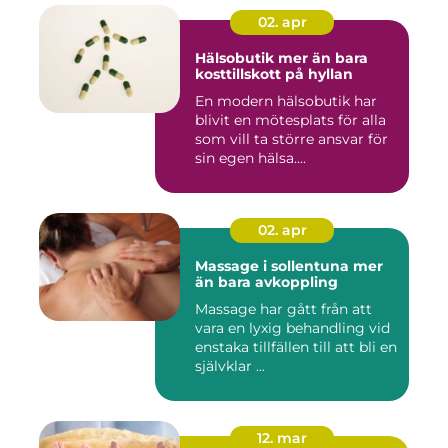
02. apr
Hälsobutik mer än bara
kosttillskott på hyllan
En modern hälsobutik har
blivit en mötesplats för alla
som vill ta större ansvar för
sin egen hälsa....
02. apr
Massage i sollentuna mer
än bara avkoppling
Massage har gått från att
vara en lyxig behandling vid
enstaka tillfällen till att bli en
självklar ...
12. mar