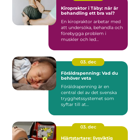
Kiropraktor i Täby: när är
behandling ett bra val?
En kiropraktor arbetar med
att undersöka, behandla och
förebygga problem i
muskler och led...
03. dec
Föräldrapenning: Vad du
behöver veta
Föräldrapenning är en
central del av det svenska
trygghetssystemet som
syftar till at...
03. dec
Hjärtstartare: livsviktig