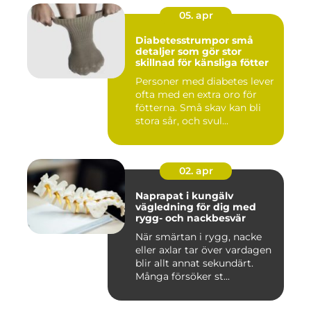
05. apr
Diabetesstrumpor små
detaljer som gör stor
skillnad för känsliga fötter
Personer med diabetes lever
ofta med en extra oro för
fötterna. Små skav kan bli
stora sår, och svul...
02. apr
Naprapat i kungälv
vägledning för dig med
rygg- och nackbesvär
När smärtan i rygg, nacke
eller axlar tar över vardagen
blir allt annat sekundärt.
Många försöker st...