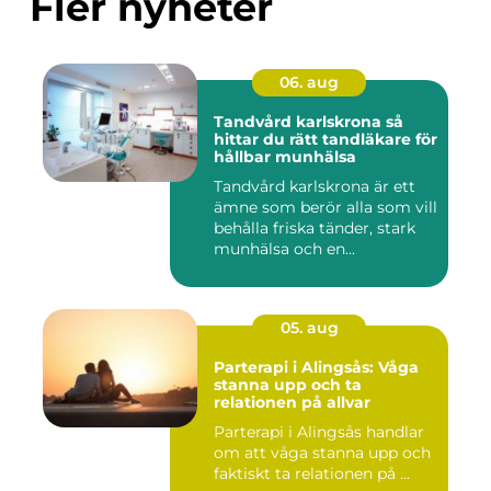
Fler nyheter
06. aug
Tandvård karlskrona så
hittar du rätt tandläkare för
hållbar munhälsa
Tandvård karlskrona är ett
ämne som berör alla som vill
behålla friska tänder, stark
munhälsa och en...
05. aug
Parterapi i Alingsås: Våga
stanna upp och ta
relationen på allvar
Parterapi i Alingsås handlar
om att våga stanna upp och
faktiskt ta relationen på ...