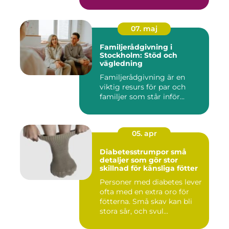
07. maj
Familjerådgivning i
Stockholm: Stöd och
vägledning
Familjerådgivning är en
viktig resurs för par och
familjer som står inför...
05. apr
Diabetesstrumpor små
detaljer som gör stor
skillnad för känsliga fötter
Personer med diabetes lever
ofta med en extra oro för
fötterna. Små skav kan bli
stora sår, och svul...