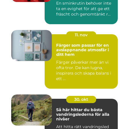
En sminkrutin behöver inte
ta en evighet för att ge ett
fräscht och genomtänkt r...
11. nov
Färger som passar för en
avslappnande atmosfär i
ditt hem
Färger påverkar mer än vi
ofta tror. De kan lugna,
inspirera och skapa balans i
ett ...
30. okt
Så här hittar du bästa
vandringslederna för alla
nivåer
Att hitta rätt vandringsled