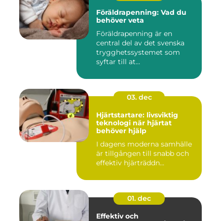
Föräldrapenning: Vad du
behöver veta
Föräldrapenning är en
central del av det svenska
trygghetssystemet som
syftar till at...
03. dec
Hjärtstartare: livsviktig
teknologi när hjärtat
behöver hjälp
I dagens moderna samhälle
är tillgången till snabb och
effektiv hjärträddn...
01. dec
Effektiv och