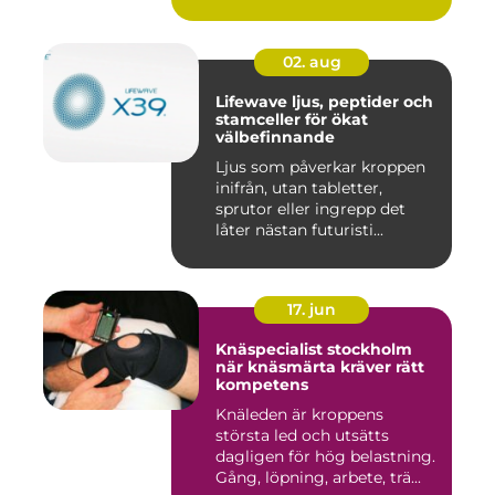
02. aug
Lifewave ljus, peptider och
stamceller för ökat
välbefinnande
Ljus som påverkar kroppen
inifrån, utan tabletter,
sprutor eller ingrepp det
låter nästan futuristi...
17. jun
Knäspecialist stockholm
när knäsmärta kräver rätt
kompetens
Knäleden är kroppens
största led och utsätts
dagligen för hög belastning.
Gång, löpning, arbete, trä...