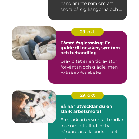
handlar inte bara om att
snöra på sig kängorna och ...
29. okt
Förstå foglossning: En
guide till orsaker, symtom
och behandling
Graviditet är en tid av stor
förväntan och glädje, men
också av fysiska be...
29. okt
Så här utvecklar du en
stark arbetsmoral
En stark arbetsmoral handlar
inte om att alltid jobba
hårdare än alla andra – det
h...