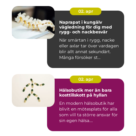
02. apr
Naprapat i kungälv
vägledning för dig med
rygg- och nackbesvär
När smärtan i rygg, nacke
eller axlar tar över vardagen
blir allt annat sekundärt.
Många försöker st...
02. apr
Hälsobutik mer än bara
kosttillskott på hyllan
En modern hälsobutik har
blivit en mötesplats för alla
som vill ta större ansvar för
sin egen hälsa....