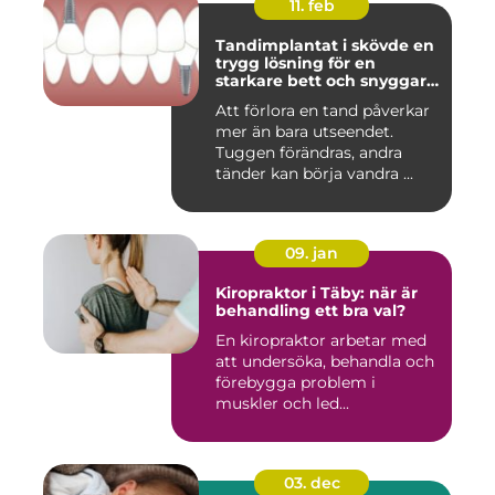
11. feb
Tandimplantat i skövde en
trygg lösning för en
starkare bett och snyggare
leende
Att förlora en tand påverkar
mer än bara utseendet.
Tuggen förändras, andra
tänder kan börja vandra ...
09. jan
Kiropraktor i Täby: när är
behandling ett bra val?
En kiropraktor arbetar med
att undersöka, behandla och
förebygga problem i
muskler och led...
03. dec