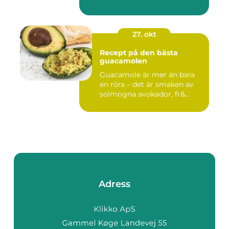
27. okt
Recept på den bästa
guacamolen
Guacamole är mer än bara
en röra – det är smaken av
solmogna avokador, fr&...
Adress