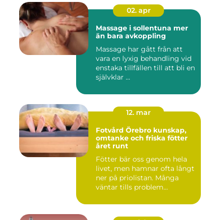
02. apr
Massage i sollentuna mer
än bara avkoppling
Massage har gått från att
vara en lyxig behandling vid
enstaka tillfällen till att bli en
självklar ...
12. mar
Fotvård Örebro kunskap,
omtanke och friska fötter
året runt
Fötter bär oss genom hela
livet, men hamnar ofta långt
ner på priolistan. Många
väntar tills problem...