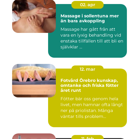
02. apr
Massage i sollentuna mer
än bara avkoppling
Massage har gått från att
vara en lyxig behandling vid
enstaka tillfällen till att bli en
självklar ...
12. mar
Fotvård Örebro kunskap,
omtanke och friska fötter
året runt
Fötter bär oss genom hela
livet, men hamnar ofta långt
ner på priolistan. Många
väntar tills problem...
11. feb