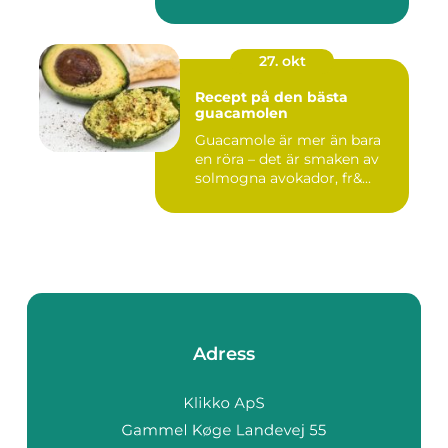
27. okt
Recept på den bästa
guacamolen
Guacamole är mer än bara
en röra – det är smaken av
solmogna avokador, fr&...
Adress