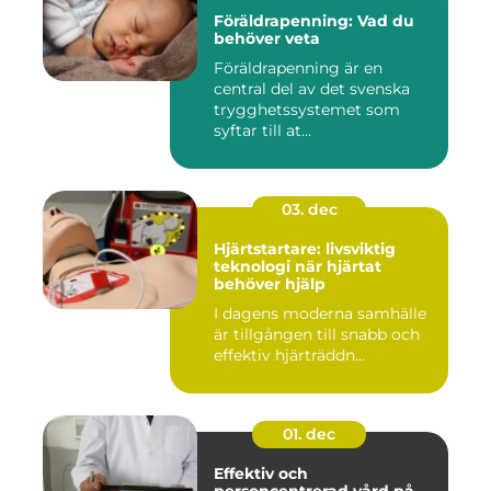
Föräldrapenning: Vad du
behöver veta
Föräldrapenning är en
central del av det svenska
trygghetssystemet som
syftar till at...
03. dec
Hjärtstartare: livsviktig
teknologi när hjärtat
behöver hjälp
I dagens moderna samhälle
är tillgången till snabb och
effektiv hjärträddn...
01. dec
Effektiv och