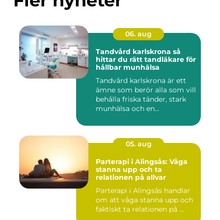
Fler nyheter
06. aug
Tandvård karlskrona så
hittar du rätt tandläkare för
hållbar munhälsa
Tandvård karlskrona är ett
ämne som berör alla som vill
behålla friska tänder, stark
munhälsa och en...
05. aug
Parterapi i Alingsås: Våga
stanna upp och ta
relationen på allvar
Parterapi i Alingsås handlar
om att våga stanna upp och
faktiskt ta relationen på ...