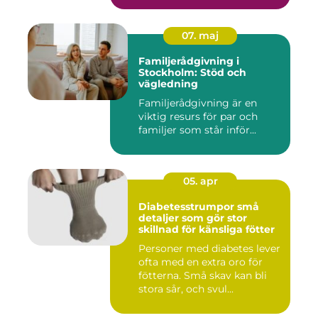
07. maj
Familjerådgivning i
Stockholm: Stöd och
vägledning
Familjerådgivning är en
viktig resurs för par och
familjer som står inför...
05. apr
Diabetesstrumpor små
detaljer som gör stor
skillnad för känsliga fötter
Personer med diabetes lever
ofta med en extra oro för
fötterna. Små skav kan bli
stora sår, och svul...