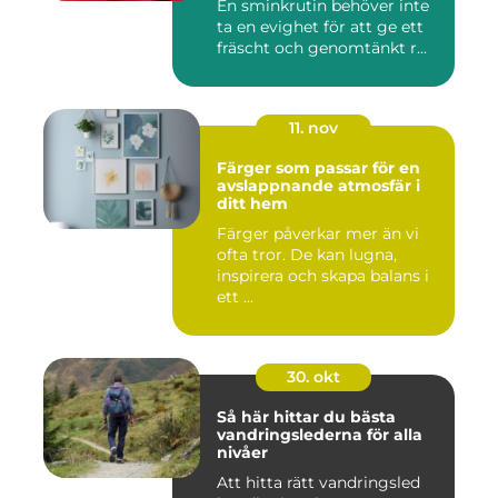
En sminkrutin behöver inte
ta en evighet för att ge ett
fräscht och genomtänkt r...
11. nov
Färger som passar för en
avslappnande atmosfär i
ditt hem
Färger påverkar mer än vi
ofta tror. De kan lugna,
inspirera och skapa balans i
ett ...
30. okt
Så här hittar du bästa
vandringslederna för alla
nivåer
Att hitta rätt vandringsled