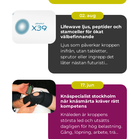
02. aug
Lifewave ljus, peptider och
stamceller för ökat
välbefinnande
Ljus som påverkar kroppen
inifrån, utan tabletter,
sprutor eller ingrepp det
låter nästan futuristi...
17. jun
Knäspecialist stockholm
när knäsmärta kräver rätt
kompetens
Knäleden är kroppens
största led och utsätts
dagligen för hög belastning.
Gång, löpning, arbete, trä...