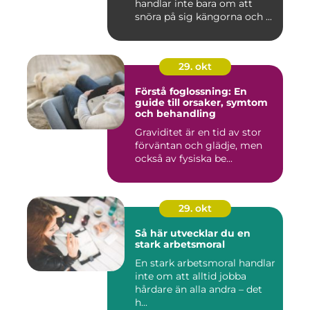
handlar inte bara om att
snöra på sig kängorna och ...
29. okt
Förstå foglossning: En
guide till orsaker, symtom
och behandling
Graviditet är en tid av stor
förväntan och glädje, men
också av fysiska be...
29. okt
Så här utvecklar du en
stark arbetsmoral
En stark arbetsmoral handlar
inte om att alltid jobba
hårdare än alla andra – det
h...