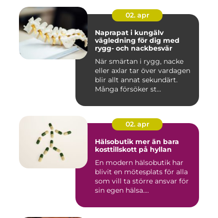
02. apr
Naprapat i kungälv
vägledning för dig med
rygg- och nackbesvär
När smärtan i rygg, nacke
eller axlar tar över vardagen
blir allt annat sekundärt.
Många försöker st...
02. apr
Hälsobutik mer än bara
kosttillskott på hyllan
En modern hälsobutik har
blivit en mötesplats för alla
som vill ta större ansvar för
sin egen hälsa....