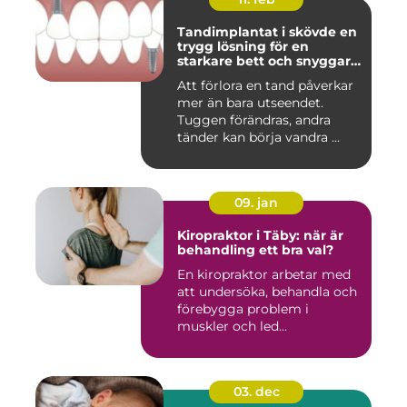
Tandimplantat i skövde en
trygg lösning för en
starkare bett och snyggare
leende
Att förlora en tand påverkar
mer än bara utseendet.
Tuggen förändras, andra
tänder kan börja vandra ...
09. jan
Kiropraktor i Täby: när är
behandling ett bra val?
En kiropraktor arbetar med
att undersöka, behandla och
förebygga problem i
muskler och led...
03. dec