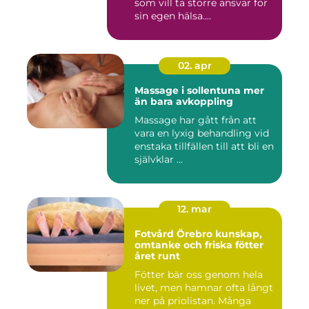
som vill ta större ansvar för
sin egen hälsa....
02. apr
Massage i sollentuna mer
än bara avkoppling
Massage har gått från att
vara en lyxig behandling vid
enstaka tillfällen till att bli en
självklar ...
12. mar
Fotvård Örebro kunskap,
omtanke och friska fötter
året runt
Fötter bär oss genom hela
livet, men hamnar ofta långt
ner på priolistan. Många