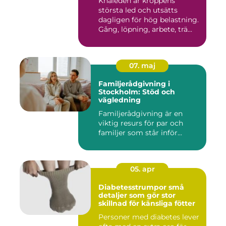
Knäleden är kroppens
största led och utsätts
dagligen för hög belastning.
Gång, löpning, arbete, trä...
07. maj
Familjerådgivning i
Stockholm: Stöd och
vägledning
Familjerådgivning är en
viktig resurs för par och
familjer som står inför...
05. apr
Diabetesstrumpor små
detaljer som gör stor
skillnad för känsliga fötter
Personer med diabetes lever