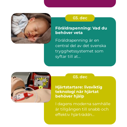
03. dec
Föräldrapenning: Vad du
behöver veta
Föräldrapenning är en
central del av det svenska
trygghetssystemet som
syftar till at...
03. dec
Hjärtstartare: livsviktig
teknologi när hjärtat
behöver hjälp
I dagens moderna samhälle
är tillgången till snabb och
effektiv hjärträddn...