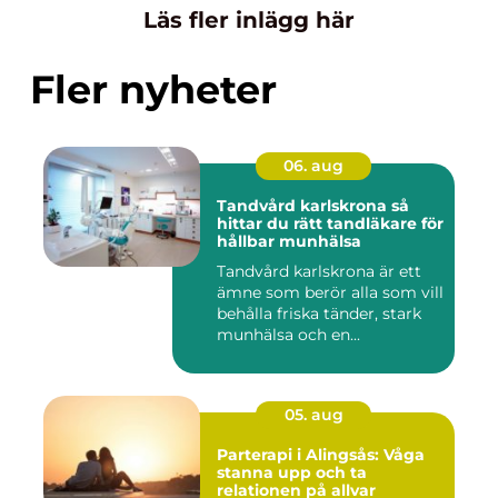
Läs fler inlägg här
Fler nyheter
06. aug
Tandvård karlskrona så
hittar du rätt tandläkare för
hållbar munhälsa
Tandvård karlskrona är ett
ämne som berör alla som vill
behålla friska tänder, stark
munhälsa och en...
05. aug
Parterapi i Alingsås: Våga
stanna upp och ta
relationen på allvar