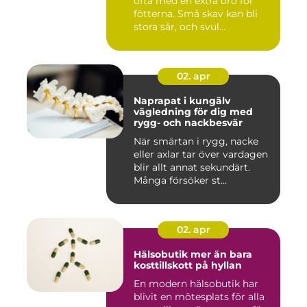
ofta med en extra oro för
fötterna. Små skav kan bli
stora sår, och svul...
02. apr
Naprapat i kungälv
vägledning för dig med
rygg- och nackbesvär
När smärtan i rygg, nacke
eller axlar tar över vardagen
blir allt annat sekundärt.
Många försöker st...
02. apr
Hälsobutik mer än bara
kosttillskott på hyllan
En modern hälsobutik har
blivit en mötesplats för alla