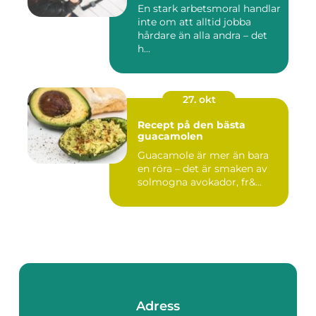
En stark arbetsmoral handlar
inte om att alltid jobba
hårdare än alla andra – det
h...
27. okt
Recept på den bästa
guacamolen
Guacamole är mer än bara
en röra – det är smaken av
solmogna avokador, fr&...
Adress