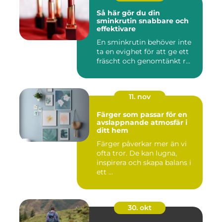
Så här gör du din
sminkrutin snabbare och
effektivare
En sminkrutin behöver inte
ta en evighet för att ge ett
fräscht och genomtänkt r...
11. nov
Färger som passar för en
avslappnande atmosfär i
ditt hem
Färger påverkar mer än vi
ofta tror. De kan lugna,
inspirera och skapa balans i
ett ...
30. okt