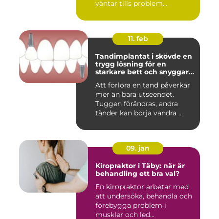
väntar tills problem...
11. feb
Tandimplantat i skövde en
trygg lösning för en
starkare bett och snyggare
leende
Att förlora en tand påverkar
mer än bara utseendet.
Tuggen förändras, andra
tänder kan börja vandra ...
09. jan
Kiropraktor i Täby: när är
behandling ett bra val?
En kiropraktor arbetar med
att undersöka, behandla och
förebygga problem i
muskler och led...