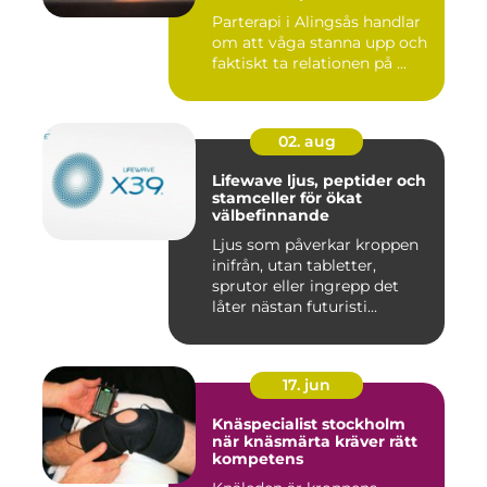
Parterapi i Alingsås handlar
om att våga stanna upp och
faktiskt ta relationen på ...
02. aug
Lifewave ljus, peptider och
stamceller för ökat
välbefinnande
Ljus som påverkar kroppen
inifrån, utan tabletter,
sprutor eller ingrepp det
låter nästan futuristi...
17. jun
Knäspecialist stockholm
när knäsmärta kräver rätt
kompetens