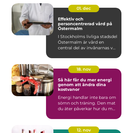
01. dec
Effektiv och
personcentrerad vård på
Östermalm
I Stockholms livliga stadsdel
Östermalm är vård en
central del av invånarnas v...
18. nov
Så här får du mer energi
genom att ändra dina
kostvanor
Energi handlar inte bara om
sömn och träning. Den mat
du äter påverkar hur du m...
12. nov