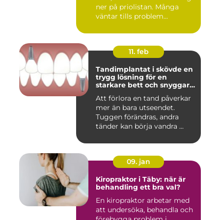
ner på priolistan. Många
väntar tills problem...
11. feb
Tandimplantat i skövde en
trygg lösning för en
starkare bett och snyggare
leende
Att förlora en tand påverkar
mer än bara utseendet.
Tuggen förändras, andra
tänder kan börja vandra ...
09. jan
Kiropraktor i Täby: när är
behandling ett bra val?
En kiropraktor arbetar med
att undersöka, behandla och
förebygga problem i