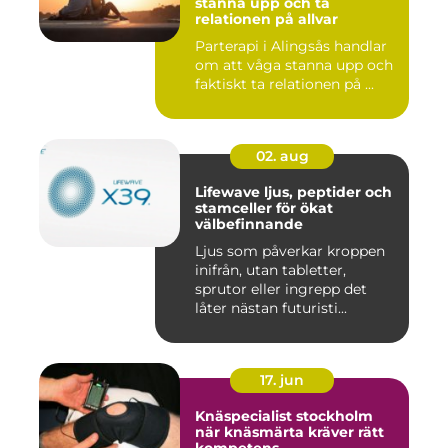
stanna upp och ta
relationen på allvar
Parterapi i Alingsås handlar
om att våga stanna upp och
faktiskt ta relationen på ...
02. aug
Lifewave ljus, peptider och
stamceller för ökat
välbefinnande
Ljus som påverkar kroppen
inifrån, utan tabletter,
sprutor eller ingrepp det
låter nästan futuristi...
17. jun
Knäspecialist stockholm
när knäsmärta kräver rätt
kompetens