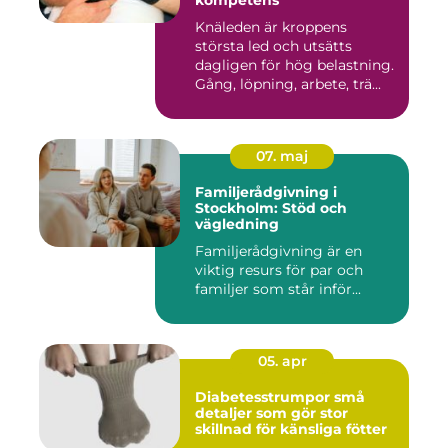
Knäleden är kroppens
största led och utsätts
dagligen för hög belastning.
Gång, löpning, arbete, trä...
07. maj
Familjerådgivning i
Stockholm: Stöd och
vägledning
Familjerådgivning är en
viktig resurs för par och
familjer som står inför...
05. apr
Diabetesstrumpor små
detaljer som gör stor
skillnad för känsliga fötter