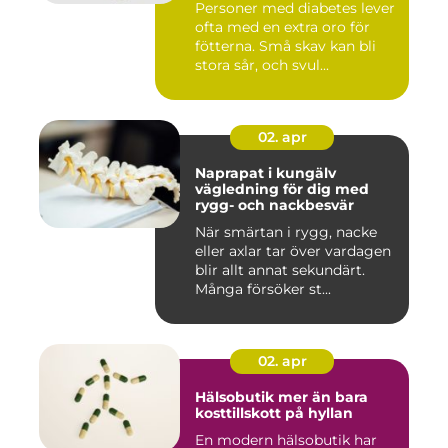
Personer med diabetes lever
ofta med en extra oro för
fötterna. Små skav kan bli
stora sår, och svul...
02. apr
Naprapat i kungälv
vägledning för dig med
rygg- och nackbesvär
När smärtan i rygg, nacke
eller axlar tar över vardagen
blir allt annat sekundärt.
Många försöker st...
02. apr
Hälsobutik mer än bara
kosttillskott på hyllan
En modern hälsobutik har