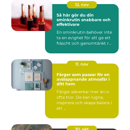
12. nov
Så här gör du din
sminkrutin snabbare och
effektivare
En sminkrutin behöver inte
ta en evighet för att ge ett
fräscht och genomtänkt r...
11. nov
Färger som passar för en
avslappnande atmosfär i
ditt hem
Färger påverkar mer än vi
ofta tror. De kan lugna,
inspirera och skapa balans i
ett ...
30. okt