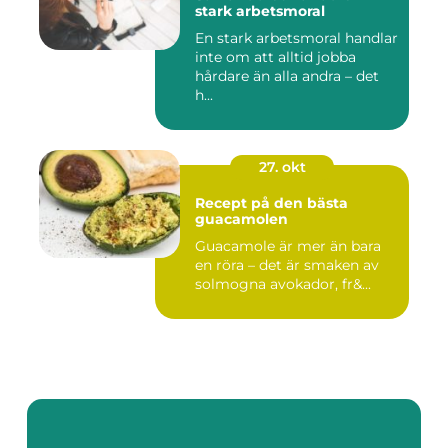
stark arbetsmoral
En stark arbetsmoral handlar
inte om att alltid jobba
hårdare än alla andra – det
h...
27. okt
Recept på den bästa
guacamolen
Guacamole är mer än bara
en röra – det är smaken av
solmogna avokador, fr&...