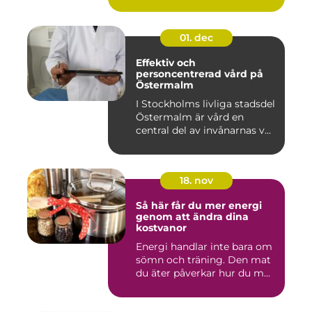
01. dec
Effektiv och
personcentrerad vård på
Östermalm
I Stockholms livliga stadsdel
Östermalm är vård en
central del av invånarnas v...
18. nov
Så här får du mer energi
genom att ändra dina
kostvanor
Energi handlar inte bara om
sömn och träning. Den mat
du äter påverkar hur du m...