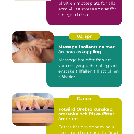
blivit en mötesplats för alla
som vill ta större ansvar för
sin egen hälsa....
02. apr
Massage i sollentuna mer
än bara avkoppling
Massage har gått från att
vara en lyxig behandling vid
enstaka tillfällen till att bli en
självklar ...
12. mar
Fotvård Örebro kunskap,
omtanke och friska fötter
året runt
Fötter bär oss genom hela
livet, men hamnar ofta långt