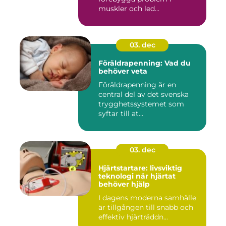
muskler och led...
03. dec
Föräldrapenning: Vad du
behöver veta
Föräldrapenning är en
central del av det svenska
trygghetssystemet som
syftar till at...
03. dec
Hjärtstartare: livsviktig
teknologi när hjärtat
behöver hjälp
I dagens moderna samhälle
är tillgången till snabb och
effektiv hjärträddn...