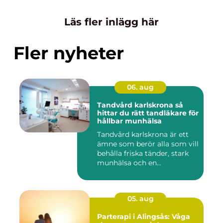
Läs fler inlägg här
Fler nyheter
06. aug
Tandvård karlskrona så
hittar du rätt tandläkare för
hållbar munhälsa
Tandvård karlskrona är ett
ämne som berör alla som vill
behålla friska tänder, stark
munhälsa och en...
05. aug
Parterapi i Alingsås: Våga