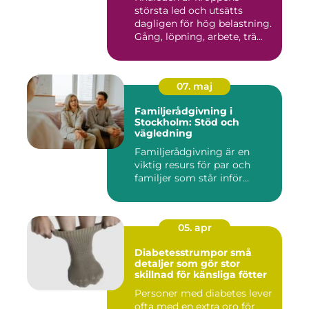
största led och utsätts
dagligen för hög belastning.
Gång, löpning, arbete, trä...
07. maj
Familjerådgivning i
Stockholm: Stöd och
vägledning
Familjerådgivning är en
viktig resurs för par och
familjer som står inför...
05. apr
Diabetesstrumpor små
detaljer som gör stor
skillnad för känsliga fötter
Personer med diabetes lever
ofta med en extra oro för