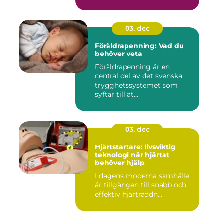
03. dec
Föräldrapenning: Vad du
behöver veta
Föräldrapenning är en
central del av det svenska
trygghetssystemet som
syftar till at...
03. dec
Hjärtstartare: livsviktig
teknologi när hjärtat
behöver hjälp
I dagens moderna samhälle
är tillgången till snabb och
effektiv hjärträddn...