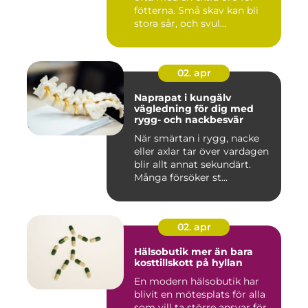
fötterna. Små skav kan bli
stora sår, och svul...
02. apr
Naprapat i kungälv
vägledning för dig med
rygg- och nackbesvär
När smärtan i rygg, nacke
eller axlar tar över vardagen
blir allt annat sekundärt.
Många försöker st...
02. apr
Hälsobutik mer än bara
kosttillskott på hyllan
En modern hälsobutik har
blivit en mötesplats för alla
som vill ta större ansvar för