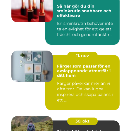
Så här gör du din
sminkrutin snabbare och
effektivare
En sminkrutin behöver inte
ta en evighet för att ge ett
fräscht och genomtänkt r...
11. nov
Färger som passar för en
avslappnande atmosfär i
ditt hem
Färger påverkar mer än vi
ofta tror. De kan lugna,
inspirera och skapa balans i
ett ...
30. okt