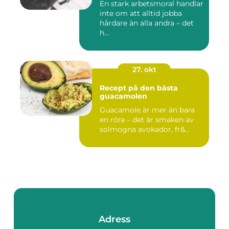
En stark arbetsmoral handlar
inte om att alltid jobba
hårdare än alla andra – det
h...
27. okt
Recept på den bästa
guacamolen
Guacamole är mer än bara
en röra – det är smaken av
solmogna avokador, fr&...
Adress