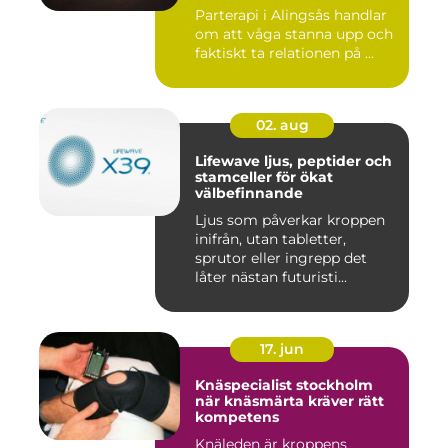
Parterapi i Alingsås handlar
om att våga stanna upp och
faktiskt ta relationen på ...
02. aug
Lifewave ljus, peptider och
stamceller för ökat
välbefinnande
Ljus som påverkar kroppen
inifrån, utan tabletter,
sprutor eller ingrepp det
låter nästan futuristi...
17. jun
Knäspecialist stockholm
när knäsmärta kräver rätt
kompetens
Knäleden är kroppens