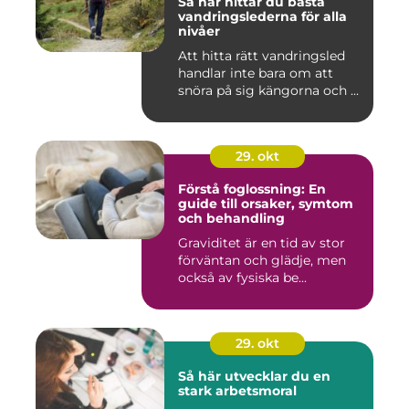
Så här hittar du bästa
vandringslederna för alla
nivåer
Att hitta rätt vandringsled
handlar inte bara om att
snöra på sig kängorna och ...
29. okt
Förstå foglossning: En
guide till orsaker, symtom
och behandling
Graviditet är en tid av stor
förväntan och glädje, men
också av fysiska be...
29. okt
Så här utvecklar du en
stark arbetsmoral