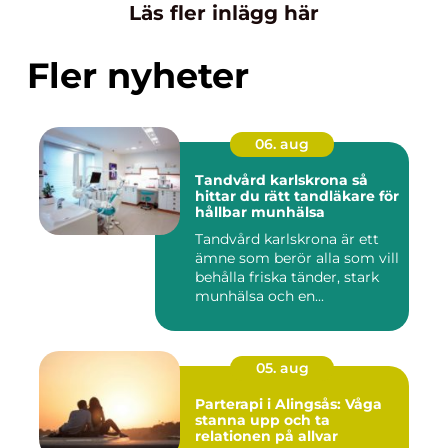
Läs fler inlägg här
Fler nyheter
06. aug
Tandvård karlskrona så
hittar du rätt tandläkare för
hållbar munhälsa
Tandvård karlskrona är ett
ämne som berör alla som vill
behålla friska tänder, stark
munhälsa och en...
05. aug
Parterapi i Alingsås: Våga
stanna upp och ta
relationen på allvar