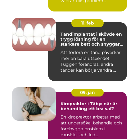
väntar tills problem...
11. feb
Tandimplantat i skövde en
trygg lösning för en
starkare bett och snyggare
leende
Att förlora en tand påverkar
mer än bara utseendet.
Tuggen förändras, andra
tänder kan börja vandra ...
09. jan
Kiropraktor i Täby: när är
behandling ett bra val?
En kiropraktor arbetar med
att undersöka, behandla och
förebygga problem i
muskler och led...