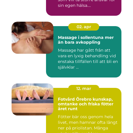
sin egen hälsa....
02. apr
Massage i sollentuna mer
än bara avkoppling
Massage har gått från att
vara en lyxig behandling vid
enstaka tillfällen till att bli en
självklar ...
12. mar
Fotvård Örebro kunskap,
omtanke och friska fötter
året runt
Fötter bär oss genom hela
livet, men hamnar ofta långt
ner på priolistan. Många