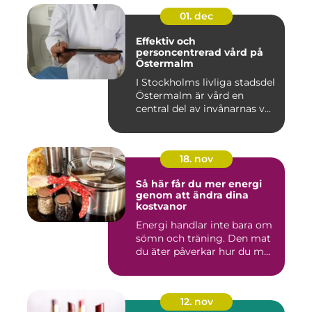
01. dec
Effektiv och
personcentrerad vård på
Östermalm
I Stockholms livliga stadsdel
Östermalm är vård en
central del av invånarnas v...
18. nov
Så här får du mer energi
genom att ändra dina
kostvanor
Energi handlar inte bara om
sömn och träning. Den mat
du äter påverkar hur du m...
12. nov