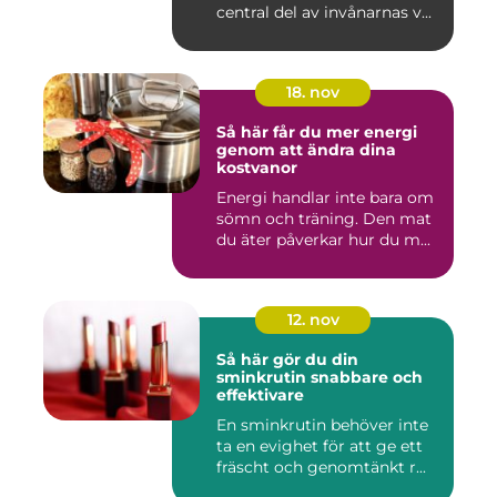
central del av invånarnas v...
18. nov
Så här får du mer energi
genom att ändra dina
kostvanor
Energi handlar inte bara om
sömn och träning. Den mat
du äter påverkar hur du m...
12. nov
Så här gör du din
sminkrutin snabbare och
effektivare
En sminkrutin behöver inte
ta en evighet för att ge ett
fräscht och genomtänkt r...