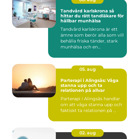
Tandvård karlskrona så
hittar du rätt tandläkare för
hållbar munhälsa
Tandvård karlskrona är ett
ämne som berör alla som vill
behålla friska tänder, stark
munhälsa och en...
05. aug
Parterapi i Alingsås: Våga
stanna upp och ta
relationen på allvar
Parterapi i Alingsås handlar
om att våga stanna upp och
faktiskt ta relationen på ...
02. aug