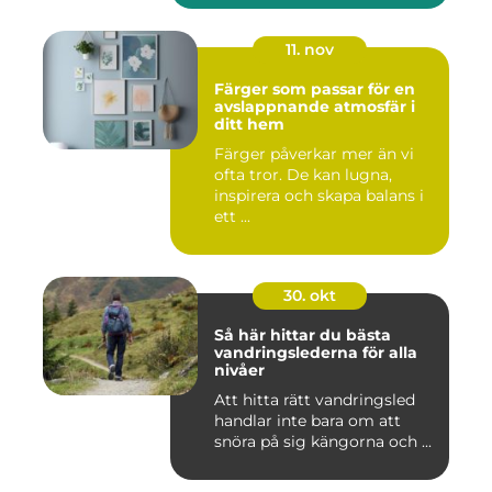
11. nov
Färger som passar för en
avslappnande atmosfär i
ditt hem
Färger påverkar mer än vi
ofta tror. De kan lugna,
inspirera och skapa balans i
ett ...
30. okt
Så här hittar du bästa
vandringslederna för alla
nivåer
Att hitta rätt vandringsled
handlar inte bara om att
snöra på sig kängorna och ...