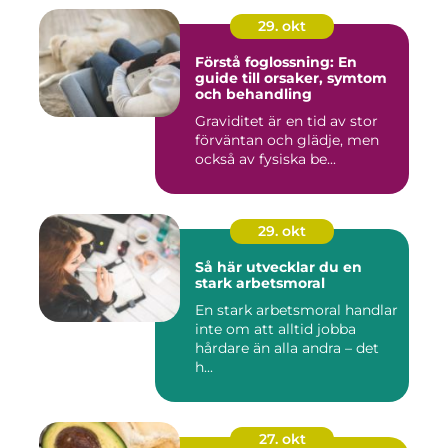
29. okt
Förstå foglossning: En
guide till orsaker, symtom
och behandling
Graviditet är en tid av stor
förväntan och glädje, men
också av fysiska be...
29. okt
Så här utvecklar du en
stark arbetsmoral
En stark arbetsmoral handlar
inte om att alltid jobba
hårdare än alla andra – det
h...
27. okt