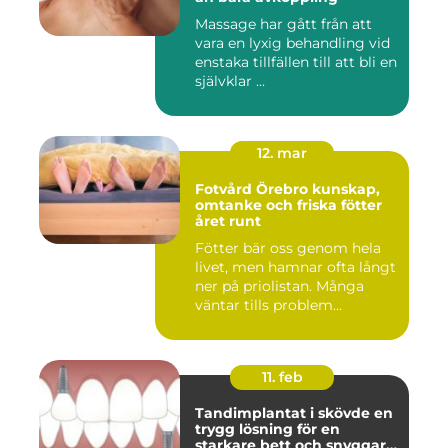
Massage har gått från att
vara en lyxig behandling vid
enstaka tillfällen till att bli en
självklar ...
12. mar
Fotvård Örebro kunskap,
omtanke och friska fötter
året runt
Fötter bär oss genom hela
livet, men hamnar ofta långt
ner på priolistan. Många
väntar tills problem...
11. feb
Tandimplantat i skövde en
trygg lösning för en
starkare bett och snyggare