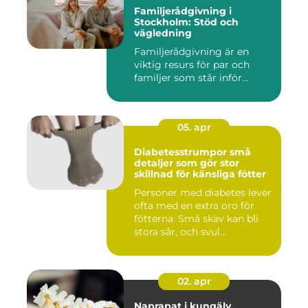
Familjerådgivning i
Stockholm: Stöd och
vägledning
Familjerådgivning är en
viktig resurs för par och
familjer som står inför...
05. apr
Diabetesstrumpor små
detaljer som gör stor
skillnad för känsliga fötter
Personer med diabetes lever
ofta med en extra oro för
fötterna. Små skav kan bli
stora sår, och svul...
02. apr
Naprapat i kungälv