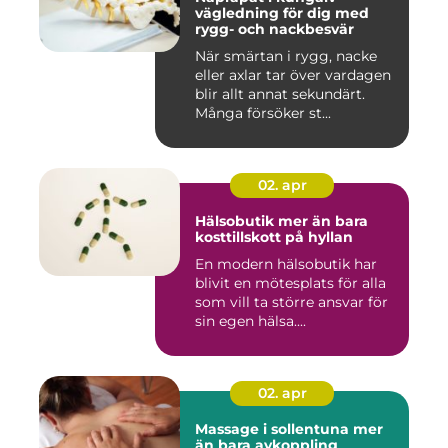
vägledning för dig med
rygg- och nackbesvär
När smärtan i rygg, nacke
eller axlar tar över vardagen
blir allt annat sekundärt.
Många försöker st...
02. apr
Hälsobutik mer än bara
kosttillskott på hyllan
En modern hälsobutik har
blivit en mötesplats för alla
som vill ta större ansvar för
sin egen hälsa....
02. apr
Massage i sollentuna mer
än bara avkoppling