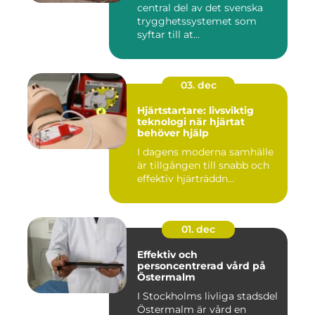
central del av det svenska
trygghetssystemet som
syftar till at...
03. dec
Hjärtstartare: livsviktig
teknologi när hjärtat
behöver hjälp
I dagens moderna samhälle
är tillgången till snabb och
effektiv hjärträddn...
01. dec
Effektiv och
personcentrerad vård på
Östermalm
I Stockholms livliga stadsdel
Östermalm är vård en