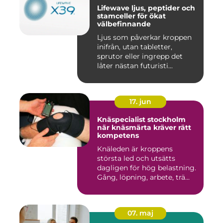
Lifewave ljus, peptider och
stamceller för ökat
välbefinnande
Ljus som påverkar kroppen
inifrån, utan tabletter,
sprutor eller ingrepp det
låter nästan futuristi...
17. jun
Knäspecialist stockholm
när knäsmärta kräver rätt
kompetens
Knäleden är kroppens
största led och utsätts
dagligen för hög belastning.
Gång, löpning, arbete, trä...
07. maj