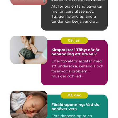
leende
Att förlora en tand påverkar
mer än bara utseendet.
Tuggen förändras, andra
tänder kan börja vandra ...
09. jan
Kiropraktor i Täby: när är
behandling ett bra val?
En kiropraktor arbetar med
att undersöka, behandla och
förebygga problem i
muskler och led...
03. dec
Föräldrapenning: Vad du
behöver veta
Föräldrapenning är en