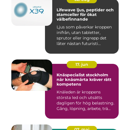
Lifewave ljus, peptider och
stamceller för ökat
välbefinnande
Ljus som påverkar kroppen
inifrån, utan tabletter,
sprutor eller ingrepp det
låter nästan futuristi...
17. jun
Knäspecialist stockholm
när knäsmärta kräver rätt
kompetens
Knäleden är kroppens
största led och utsätts
dagligen för hög belastning.
Gång, löpning, arbete, trä...
07. maj