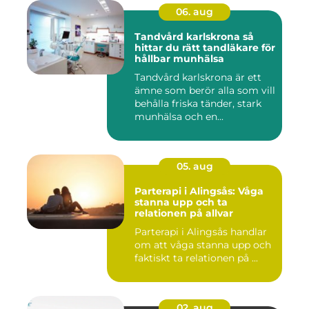
06. aug
Tandvård karlskrona så
hittar du rätt tandläkare för
hållbar munhälsa
Tandvård karlskrona är ett
ämne som berör alla som vill
behålla friska tänder, stark
munhälsa och en...
05. aug
Parterapi i Alingsås: Våga
stanna upp och ta
relationen på allvar
Parterapi i Alingsås handlar
om att våga stanna upp och
faktiskt ta relationen på ...
02. aug