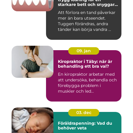
starkare bett och snyggare
leende
Att förlora en tand påverkar
mer än bara utseendet.
Tuggen förändras, andra
tänder kan börja vandra ...
09. jan
Kiropraktor i Täby: när är
behandling ett bra val?
En kiropraktor arbetar med
att undersöka, behandla och
förebygga problem i
muskler och led...
03. dec
Föräldrapenning: Vad du
behöver veta