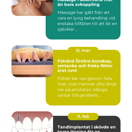
än bara avkoppling
Massage har gått från att
vara en lyxig behandling vid
enstaka tillfällen till att bli en
självklar ...
12. mar
Fotvård Örebro kunskap,
omtanke och friska fötter
året runt
Fötter bär oss genom hela
livet, men hamnar ofta långt
ner på priolistan. Många
väntar tills problem...
11. feb
Tandimplantat i skövde en
trygg lösning för en