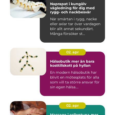
Naprapat i kungälv
vägledning för dig med
rygg- och nackbesvär
När smärtan i rygg, nacke
eller axlar tar över vardagen
blir allt annat sekundärt.
Många försöker st...
02. apr
Hälsobutik mer än bara
kosttillskott på hyllan
En modern hälsobutik har
blivit en mötesplats för alla
som vill ta större ansvar för
sin egen hälsa....
02. apr
Massage i sollentuna mer