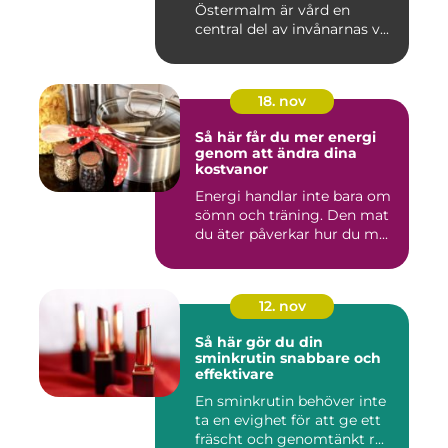
Östermalm är vård en
central del av invånarnas v...
18. nov
Så här får du mer energi
genom att ändra dina
kostvanor
Energi handlar inte bara om
sömn och träning. Den mat
du äter påverkar hur du m...
12. nov
Så här gör du din
sminkrutin snabbare och
effektivare
En sminkrutin behöver inte
ta en evighet för att ge ett
fräscht och genomtänkt r...