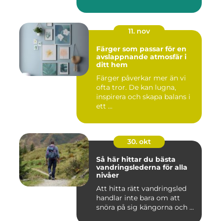
11. nov
Färger som passar för en
avslappnande atmosfär i
ditt hem
Färger påverkar mer än vi
ofta tror. De kan lugna,
inspirera och skapa balans i
ett ...
30. okt
Så här hittar du bästa
vandringslederna för alla
nivåer
Att hitta rätt vandringsled
handlar inte bara om att
snöra på sig kängorna och ...