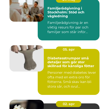
Familjerådgivning i
Stockholm: Stöd och
vägledning
Familjerådgivning är en
viktig resurs för par och
familjer som står inför...
05. apr
Diabetesstrumpor små
detaljer som gör stor
skillnad för känsliga fötter
Personer med diabetes lever
ofta med en extra oro för
fötterna. Små skav kan bli
stora sår, och svul...
02. apr