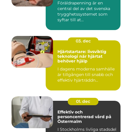
Föräldrapenning är en
central del av det svenska
trygghetssystemet som
syftar till at...
03. dec
Hjärtstartare: livsviktig
teknologi när hjärtat
behöver hjälp
I dagens moderna samhälle
är tillgången till snabb och
effektiv hjärträddn...
01. dec
Effektiv och
personcentrerad vård på
Östermalm
I Stockholms livliga stadsdel