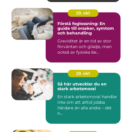
29. okt
Förstå foglossning: En
guide till orsaker, symtom
och behandling
Graviditet är en tid av stor
förväntan och glädje, men
också av fysiska be...
29. okt
Så här utvecklar du en
stark arbetsmoral
En stark arbetsmoral handlar
inte om att alltid jobba
hårdare än alla andra – det
h...