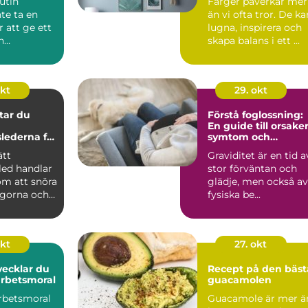
utin
Färger påverkar mer
te ta en
än vi ofta tror. De ka
r att ge ett
lugna, inspirera och
h
skapa balans i ett ...
 r...
okt
29. okt
ttar du
Förstå foglossning:
En guide till orsaker
lederna för
symtom och
r
behandling
ätt
Graviditet är en tid a
led handlar
stor förväntan och
om att snöra
glädje, men också av
ngorna och
fysiska be...
okt
27. okt
vecklar du
Recept på den bäst
arbetsmoral
guacamolen
arbetsmoral
Guacamole är mer ä