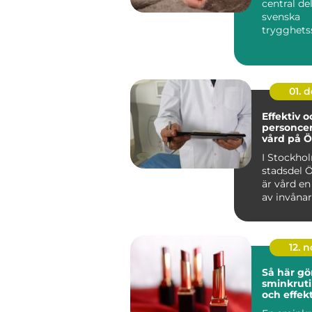
central de
svenska
trygghets
som syftar t
01. 
Effektiv o
personce
vård på 
I Stockhol
stadsdel 
är vård en
av invånarn
12. 
Så här gö
sminkrut
och effek