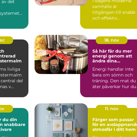
I dagens moderna
l av det
samhälle är
tillgången till snabb
systemet
och effektiv
ill at...
hjärträddn...
dec
18. nov
ch
Så här får du mer
ntrerad
energi genom att
Östermalm
ändra dina
kostvanor
ms livliga
Energi handlar inte
Östermalm
bara om sömn och
 central del
träning. Den mat du
as v...
äter påverkar hur du
m...
nov
11. nov
r du din
Färger som passar
in snabbare
för en avslappnand
tivare
atmosfär i ditt hem