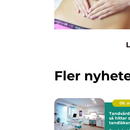
L
Fler nyhet
06. 
Tandvård
så hittar 
tandläkar
hållbar 