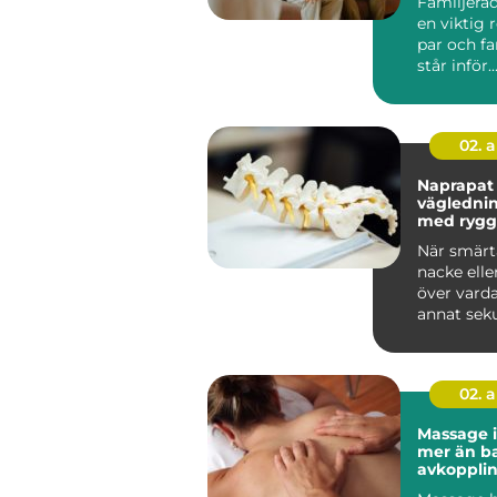
Familjerå
en viktig 
par och f
står inför..
02. 
Naprapat 
väglednin
med rygg
nackbesv
När smärt
nacke eller
över varda
annat sek
Många förs
02. 
Massage i
mer än b
avkoppli