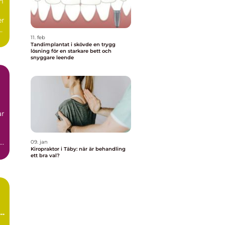
m
er
11. feb
.
Tandimplantat i skövde en trygg
lösning för en starkare bett och
snyggare leende
ar
09. jan
Kiropraktor i Täby: när är behandling
ett bra val?