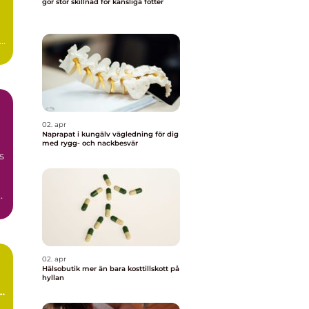
gör stor skillnad för känsliga fötter
02. apr
Naprapat i kungälv vägledning för dig
med rygg- och nackbesvär
s
g,
02. apr
Hälsobutik mer än bara kosttillskott på
hyllan