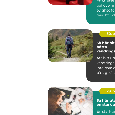
En sminkr
behöver in
evighet fö
fräscht oc
genomtänkt
30. 
Så här hi
bästa
vandrings
alla nivåe
Att hitta r
vandrings
inte bara 
på sig kä
...
29. 
Så här ut
en stark 
En stark 