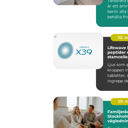
Tandvård 
är ett äm
berör alla
behålla fr
stark mun
en...
02. 
Lifewave ljus,
peptider 
stamcelle
välbefin
Ljus som 
kroppen in
tabletter, 
ingrepp det låter
nästan futu
07. 
Familjerå
Stockholm
vägledni