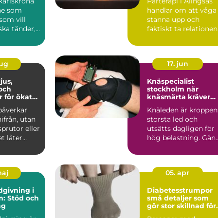
karlskrona
Parterapi i Alingsås
ne som
handlar om att våga
 som vill
stanna upp och
iska tänder,
faktiskt ta relationen
hälsa och
på ...
aug
17. jun
Knäspecialist
och
stockholm när
r för ökat
knäsmärta kräver
nande
rätt kompetens
påverkar
Knäleden är kroppen
ifrån, utan
största led och
sprutor eller
utsätts dagligen för
hög belastning. Gån
risti...
löpning, arbete, trä...
maj
05. apr
dgivning i
Diabetesstrumpor
: Stöd och
små detaljer som
ng
gör stor skillnad för
känsliga fötter