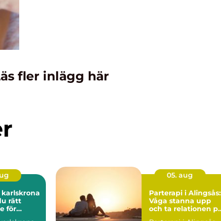
äs fler inlägg här
er
aug
05. aug
 karlskrona
Parterapi i Alingsås:
du rätt
Våga stanna upp
e för
och ta relationen p
munhälsa
allvar