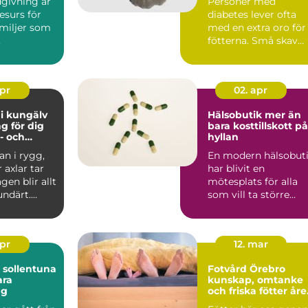
dgivning är
Personer med
resurs för
diabetes lever ofta
amiljer som
med en extra oro för
.
fötterna. Små skav
kan bli stora sår, och
svul...
apr
02. apr
i kungälv
Hälsobutik mer än
g för dig
bara kosttillskott på
- och
hyllan
är
an i rygg,
En modern hälsobut
 axlar tar
har blivit en
gen blir allt
mötesplats för alla
undärt.
som vill ta större
öker st...
ansvar för sin egen
hälsa....
apr
12. mar
 sollentuna
Fotvård Örebro
ara
kunskap, omtanke
ng
och friska fötter åre
runt