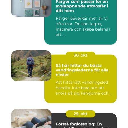
Färger som passar för en
avslappnande atmosfär i
ditt hem
Färger påverkar mer än vi
ofta tror. De kan lugna,
inspirera och skapa balans i
ett ...
30. okt
Så här hittar du bästa
vandringslederna för alla
nivåer
Att hitta rätt vandringsled
handlar inte bara om att
snöra på sig kängorna och ...
29. okt
Förstå foglossning: En