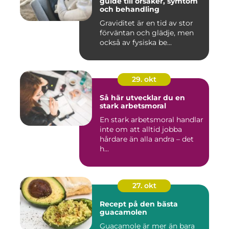
guide till orsaker, symtom
och behandling
Graviditet är en tid av stor
förväntan och glädje, men
också av fysiska be...
29. okt
Så här utvecklar du en
stark arbetsmoral
En stark arbetsmoral handlar
inte om att alltid jobba
hårdare än alla andra – det
h...
27. okt
Recept på den bästa
guacamolen
Guacamole är mer än bara