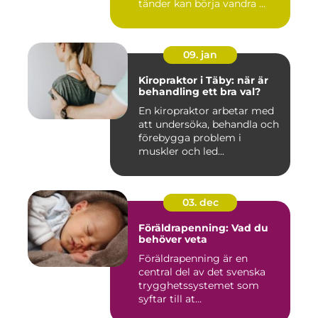
tänder kan börja vandra ...
09. jan
Kiropraktor i Täby: när är
behandling ett bra val?
En kiropraktor arbetar med
att undersöka, behandla och
förebygga problem i
muskler och led...
03. dec
Föräldrapenning: Vad du
behöver veta
Föräldrapenning är en
central del av det svenska
trygghetssystemet som
syftar till at...