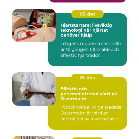
03. dec
Hjärtstartare: livsviktig
teknologi när hjärtat
behöver hjälp
I dagens moderna samhälle
är tillgången till snabb och
effektiv hjärträddn...
01. dec
Effektiv och
personcentrerad vård på
Östermalm
I Stockholms livliga stadsdel
Östermalm är vård en
central del av invånarnas v...