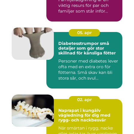
viktig resurs för par och
familjer som står inför...
05. apr
Diabetesstrumpor små
detaljer som gör stor
skillnad för känsliga fötter
Personer med diabetes lever
ofta med en extra oro för
fötterna. Små skav kan bli
stora sår, och svul...
02. apr
Naprapat i kungälv
vägledning för dig med
rygg- och nackbesvär
När smärtan i rygg, nacke
eller axlar tar över vardagen