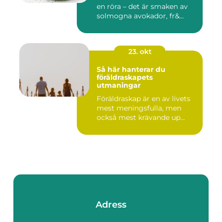
en röra – det är smaken av
solmogna avokador, fr&...
23. okt
Så här hanterar du
föräldraskapets
utmaningar
Föräldraskap är en av livets
mest meningsfulla, men
också mest krävande up...
Adress