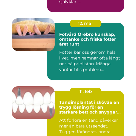
självklar ...
12. mar
Fotvård Örebro kunskap,
omtanke och friska fötter
året runt
Fötter bär oss genom hela
livet, men hamnar ofta långt
ner på priolistan. Många
väntar tills problem...
11. feb
Tandimplantat i skövde en
trygg lösning för en
starkare bett och snyggare
leende
Att förlora en tand påverkar
mer än bara utseendet.
Tuggen förändras, andra