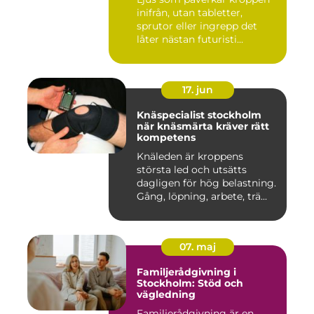
inifrån, utan tabletter,
sprutor eller ingrepp det
låter nästan futuristi...
17. jun
Knäspecialist stockholm
när knäsmärta kräver rätt
kompetens
Knäleden är kroppens
största led och utsätts
dagligen för hög belastning.
Gång, löpning, arbete, trä...
07. maj
Familjerådgivning i
Stockholm: Stöd och
vägledning
Familjerådgivning är en