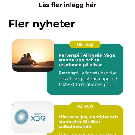
Läs fler inlägg här
Fler nyheter
05. aug
Parterapi i Alingsås: Våga
stanna upp och ta
relationen på allvar
Parterapi i Alingsås handlar
om att våga stanna upp och
faktiskt ta relationen på ...
02. aug
Lifewave ljus, peptider och
stamceller för ökat
välbefinnande
Ljus som påverkar kroppen