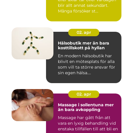
blir allt annat sekundärt.
Många försöker st...
02. apr
Hälsobutik mer än bara
kosttillskott på hyllan
En modern hälsobutik har
blivit en mötesplats för alla
som vill ta större ansvar för
sin egen hälsa....
02. apr
Massage i sollentuna mer
än bara avkoppling
Massage har gått från att
vara en lyxig behandling vid
enstaka tillfällen till att bli en