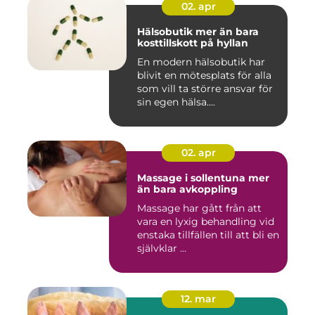
02. apr
Hälsobutik mer än bara
kosttillskott på hyllan
En modern hälsobutik har
blivit en mötesplats för alla
som vill ta större ansvar för
sin egen hälsa....
02. apr
Massage i sollentuna mer
än bara avkoppling
Massage har gått från att
vara en lyxig behandling vid
enstaka tillfällen till att bli en
självklar ...
12. mar