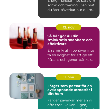
Energi handlar inte bara om
sömn och träning. Den mat
du äter påverkar hur du m...
12. nov
Så här gör du din
sminkrutin snabbare och
effektivare
En sminkrutin behöver inte
ta en evighet för att ge ett
fräscht och genomtänkt r...
11. nov
Färger som passar för en
avslappnande atmosfär i
ditt hem
Färger påverkar mer än vi
ofta tror. De kan lugna,