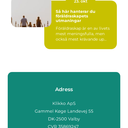
23. okt
Så här hanterar du
föräldraskapets
utmaningar
Föräldraskap är en av livets
mest meningsfulla, men
också mest krävande up...
Adress