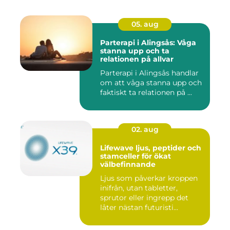
05. aug
Parterapi i Alingsås: Våga
stanna upp och ta
relationen på allvar
Parterapi i Alingsås handlar
om att våga stanna upp och
faktiskt ta relationen på ...
02. aug
Lifewave ljus, peptider och
stamceller för ökat
välbefinnande
Ljus som påverkar kroppen
inifrån, utan tabletter,
sprutor eller ingrepp det
låter nästan futuristi...