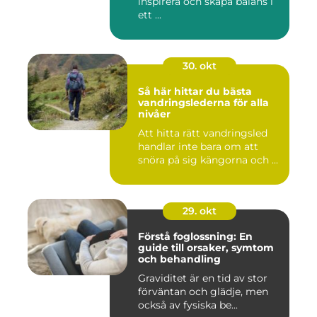
inspirera och skapa balans i
ett ...
30. okt
Så här hittar du bästa
vandringslederna för alla
nivåer
Att hitta rätt vandringsled
handlar inte bara om att
snöra på sig kängorna och ...
29. okt
Förstå foglossning: En
guide till orsaker, symtom
och behandling
Graviditet är en tid av stor
förväntan och glädje, men
också av fysiska be...