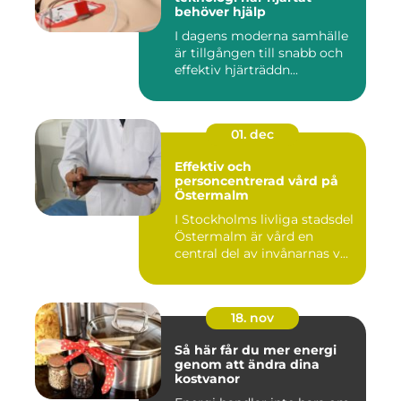
behöver hjälp
I dagens moderna samhälle
är tillgången till snabb och
effektiv hjärträddn...
01. dec
Effektiv och
personcentrerad vård på
Östermalm
I Stockholms livliga stadsdel
Östermalm är vård en
central del av invånarnas v...
18. nov
Så här får du mer energi
genom att ändra dina
kostvanor