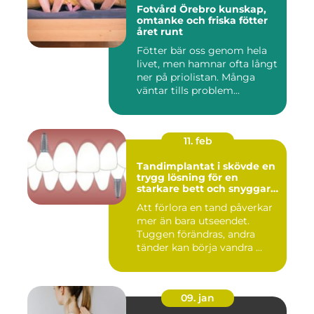
Fotvård Örebro kunskap,
omtanke och friska fötter
året runt
Fötter bär oss genom hela
livet, men hamnar ofta långt
ner på priolistan. Många
väntar tills problem...
11. feb
Tandimplantat i skövde en
trygg lösning för en
starkare bett och snyggare
leende
Att förlora en tand påverkar
mer än bara utseendet.
Tuggen förändras, andra
tänder kan börja vandra ...
09. jan