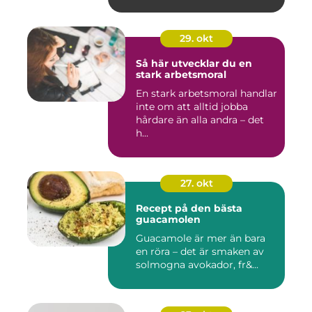
29. okt
Så här utvecklar du en
stark arbetsmoral
En stark arbetsmoral handlar
inte om att alltid jobba
hårdare än alla andra – det
h...
27. okt
Recept på den bästa
guacamolen
Guacamole är mer än bara
en röra – det är smaken av
solmogna avokador, fr&...