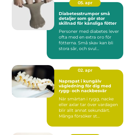
05. apr
Diabetesstrumpor små
detaljer som gör stor
skillnad för känsliga fötter
Personer med diabetes lever
ofta med en extra oro för
fötterna. Små skav kan bli
stora sår, och svul...
02. apr
Naprapat i kungälv
vägledning för dig med
rygg- och nackbesvär
När smärtan i rygg, nacke
eller axlar tar över vardagen
blir allt annat sekundärt.
Många försöker st...