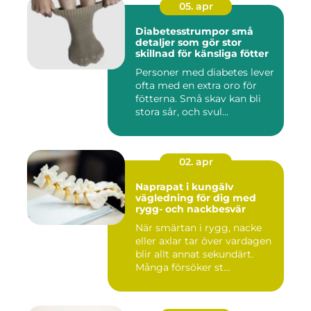
05. apr
Diabetesstrumpor små
detaljer som gör stor
skillnad för känsliga fötter
Personer med diabetes lever
ofta med en extra oro för
fötterna. Små skav kan bli
stora sår, och svul...
02. apr
Naprapat i kungälv
vägledning för dig med
rygg- och nackbesvär
När smärtan i rygg, nacke
eller axlar tar över vardagen
blir allt annat sekundärt.
Många försöker st...