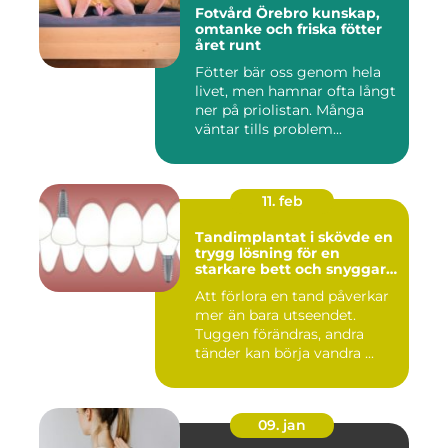
Fotvård Örebro kunskap,
omtanke och friska fötter
året runt
Fötter bär oss genom hela
livet, men hamnar ofta långt
ner på priolistan. Många
väntar tills problem...
11. feb
Tandimplantat i skövde en
trygg lösning för en
starkare bett och snyggare
leende
Att förlora en tand påverkar
mer än bara utseendet.
Tuggen förändras, andra
tänder kan börja vandra ...
09. jan