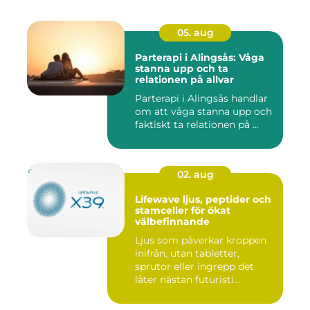
05. aug
Parterapi i Alingsås: Våga
stanna upp och ta
relationen på allvar
Parterapi i Alingsås handlar
om att våga stanna upp och
faktiskt ta relationen på ...
02. aug
Lifewave ljus, peptider och
stamceller för ökat
välbefinnande
Ljus som påverkar kroppen
inifrån, utan tabletter,
sprutor eller ingrepp det
låter nästan futuristi...