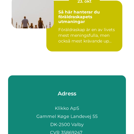
23. okt
Så här hanterar du
föräldraskapets
utmaningar
Föräldraskap är en av livets
mest meningsfulla, men
också mest krävande up...
Adress