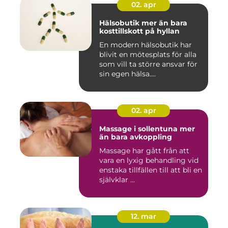
02. apr
Hälsobutik mer än bara
kosttillskott på hyllan
En modern hälsobutik har
blivit en mötesplats för alla
som vill ta större ansvar för
sin egen hälsa....
02. apr
Massage i sollentuna mer
än bara avkoppling
Massage har gått från att
vara en lyxig behandling vid
enstaka tillfällen till att bli en
självklar ...
12. mar