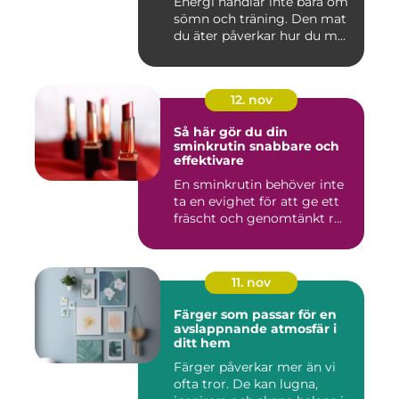
Energi handlar inte bara om
sömn och träning. Den mat
du äter påverkar hur du m...
12. nov
Så här gör du din
sminkrutin snabbare och
effektivare
En sminkrutin behöver inte
ta en evighet för att ge ett
fräscht och genomtänkt r...
11. nov
Färger som passar för en
avslappnande atmosfär i
ditt hem
Färger påverkar mer än vi
ofta tror. De kan lugna,