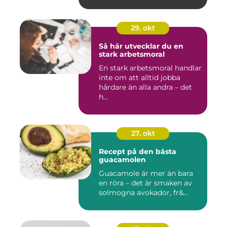
29. okt
Så här utvecklar du en
stark arbetsmoral
En stark arbetsmoral handlar
inte om att alltid jobba
hårdare än alla andra – det
h...
27. okt
Recept på den bästa
guacamolen
Guacamole är mer än bara
en röra – det är smaken av
solmogna avokador, fr&...