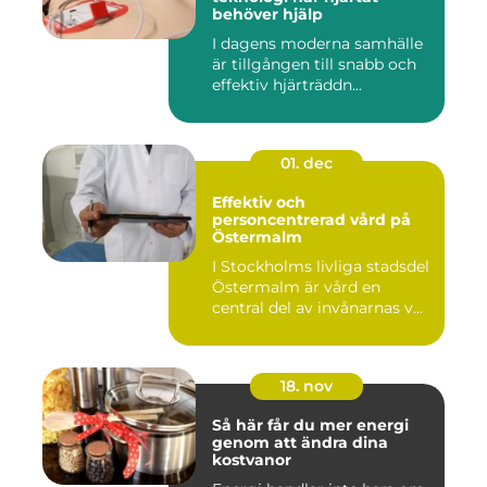
behöver hjälp
I dagens moderna samhälle
är tillgången till snabb och
effektiv hjärträddn...
01. dec
Effektiv och
personcentrerad vård på
Östermalm
I Stockholms livliga stadsdel
Östermalm är vård en
central del av invånarnas v...
18. nov
Så här får du mer energi
genom att ändra dina
kostvanor