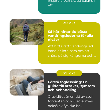
inspirera och skapa balans i
ett ...
30. okt
Så här hittar du bästa
vandringslederna för alla
nivåer
Att hitta rätt vandringsled
handlar inte bara om att
snöra på sig kängorna och ...
29. okt
Förstå foglossning: En
guide till orsaker, symtom
och behandling
Graviditet är en tid av stor
förväntan och glädje, men
också av fysiska be...